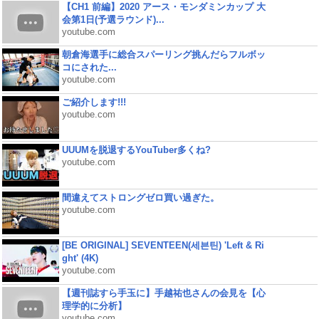
【CH1 前編】2020 アース・モンダミンカップ 大
会第1日(予選ラウンド)...
youtube.com
朝倉海選手に総合スパーリング挑んだらフルボッ
コにされた...
youtube.com
ご紹介します!!!
youtube.com
UUUMを脱退するYouTuber多くね?
youtube.com
間違えてストロングゼロ買い過ぎた。
youtube.com
[BE ORIGINAL] SEVENTEEN(세븐틴) 'Left & Ri
ght' (4K)
youtube.com
【週刊誌すら手玉に】手越祐也さんの会見を【心
理学的に分析】
youtube.com