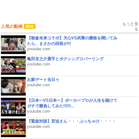
もっと見
人気の動画
る
【朝倉未来コラボ】天心VS武尊の勝敗を聞いてみ
たら、まさかの回答が!!!
youtube.com
亀田京之介選手とボクシングスパーリング
youtube.com
お家デート当日ゥ
youtube.com
【日本一VS日本一】ポーカープロが人生を賭けて
ガチで勝負してみた!!!!!!...
youtube.com
【緊急対談】宮迫さん・・・ぶっちゃけ・・・・
youtube.com