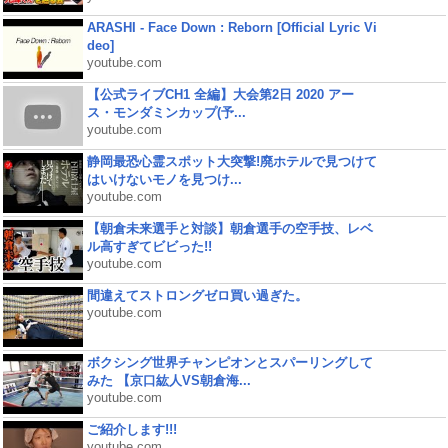
ARASHI - Face Down : Reborn [Official Lyric Vi
deo]
youtube.com
【公式ライブCH1 全編】大会第2日 2020 アー
ス・モンダミンカップ(予...
youtube.com
静岡最恐心霊スポット大突撃!廃ホテルで見つけて
はいけないモノを見つけ...
youtube.com
【朝倉未来選手と対談】朝倉選手の空手技、レベ
ル高すぎてビビった!!
youtube.com
間違えてストロングゼロ買い過ぎた。
youtube.com
ボクシング世界チャンピオンとスパーリングして
みた 【京口紘人VS朝倉海...
youtube.com
ご紹介します!!!
youtube.com