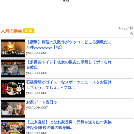
共有:
もっと見
人気の動画
る
【衝撃】料理の失敗作がツッコミどころ満載だっ
た件wwwwww【#2】
youtube.com
【多目的トイレ】彼女の親友に浮気してボコられ
る彼氏
youtube.com
石橋貴明がゴイスーなスポーツニュースをお届け
しちゃう、でしょ。~プロ...
youtube.com
お家デート当日ゥ
youtube.com
【上京直前】はなわ家長男・元輝を送り出す家族
決起会!最後の母の味を噛...
youtube.com