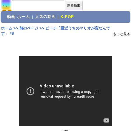
動画 ホーム
人気の動画
|
|
K-POP
ホーム
>>
前のページ
>>
ピーチ「最近うちのマリオが変なんで
す」 #8
もっと見る