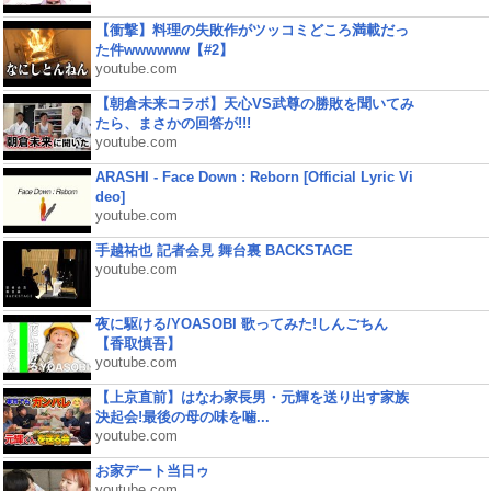
【衝撃】料理の失敗作がツッコミどころ満載だっ
た件wwwwww【#2】
youtube.com
【朝倉未来コラボ】天心VS武尊の勝敗を聞いてみ
たら、まさかの回答が!!!
youtube.com
ARASHI - Face Down : Reborn [Official Lyric Vi
deo]
youtube.com
手越祐也 記者会見 舞台裏 BACKSTAGE
youtube.com
夜に駆ける/YOASOBI 歌ってみた!しんごちん
【香取慎吾】
youtube.com
【上京直前】はなわ家長男・元輝を送り出す家族
決起会!最後の母の味を噛...
youtube.com
お家デート当日ゥ
youtube.com