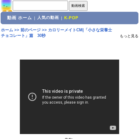
動画 ホーム
人気の動画
|
|
K-POP
ホーム
>>
前のページ
>>
カロリーメイトCM|「小さな栄養士
チョコレート」篇 30秒
もっと見る