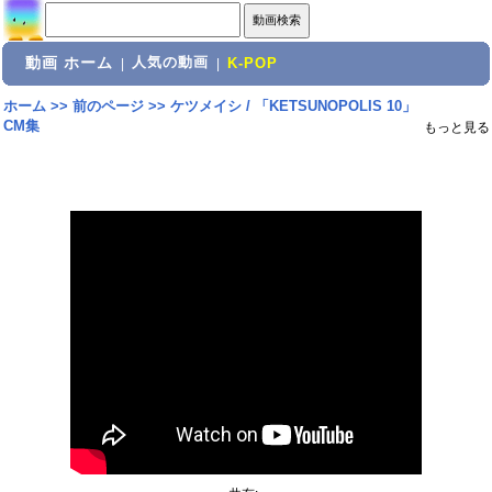
動画 ホーム
人気の動画
|
|
K-POP
ホーム
>>
前のページ
>>
ケツメイシ / 「KETSUNOPOLIS 10」
CM集
もっと見る