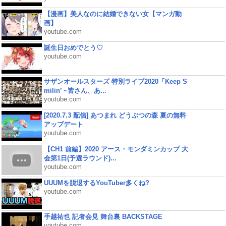
【漫画】美人なのに結婚できない女【マンガ動
画】
youtube.com
誕生日おめでとう♡
youtube.com
サザンオールスターズ 特別ライブ2020「Keep S
milin’ ~皆さん、あ...
youtube.com
[2020.7.3 配信] あつまれ どうぶつの森 夏の無料
アップデート
youtube.com
【CH1 前編】2020 アース・モンダミンカップ 大
会第1日(予選ラウンド)...
youtube.com
UUUMを脱退するYouTuber多くね?
youtube.com
手越祐也 記者会見 舞台裏 BACKSTAGE
youtube.com