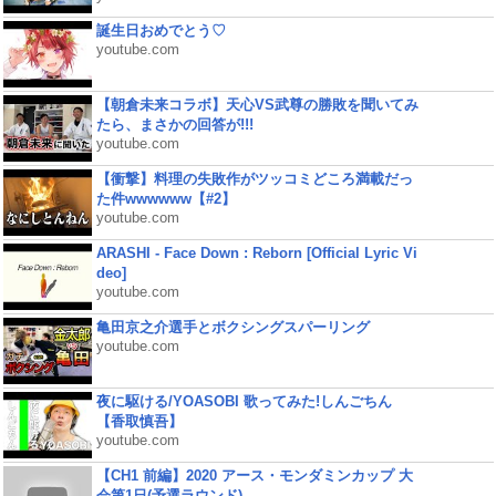
誕生日おめでとう♡
youtube.com
【朝倉未来コラボ】天心VS武尊の勝敗を聞いてみ
たら、まさかの回答が!!!
youtube.com
【衝撃】料理の失敗作がツッコミどころ満載だっ
た件wwwwww【#2】
youtube.com
ARASHI - Face Down : Reborn [Official Lyric Vi
deo]
youtube.com
亀田京之介選手とボクシングスパーリング
youtube.com
夜に駆ける/YOASOBI 歌ってみた!しんごちん
【香取慎吾】
youtube.com
【CH1 前編】2020 アース・モンダミンカップ 大
会第1日(予選ラウンド)...