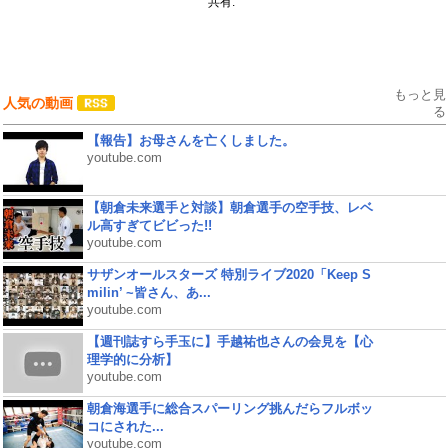
共有:
もっと見
人気の動画
る
【報告】お母さんを亡くしました。
youtube.com
【朝倉未来選手と対談】朝倉選手の空手技、レベ
ル高すぎてビビった!!
youtube.com
サザンオールスターズ 特別ライブ2020「Keep S
milin’ ~皆さん、あ...
youtube.com
【週刊誌すら手玉に】手越祐也さんの会見を【心
理学的に分析】
youtube.com
朝倉海選手に総合スパーリング挑んだらフルボッ
コにされた...
youtube.com