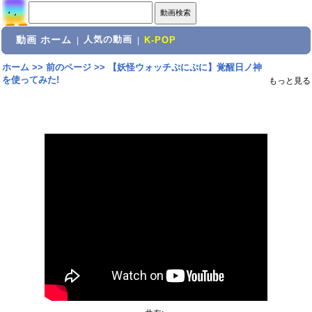
動画 ホーム
人気の動画
|
|
K-POP
ホーム
>>
前のページ
>>
【妖怪ウォッチぷにぷに】覚醒日ノ神
を使ってみた!
もっと見る