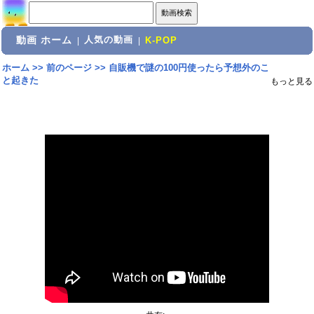
動画 ホーム
人気の動画
|
|
K-POP
ホーム
>>
前のページ
>>
自販機で謎の100円使ったら予想外のこ
と起きた
もっと見る