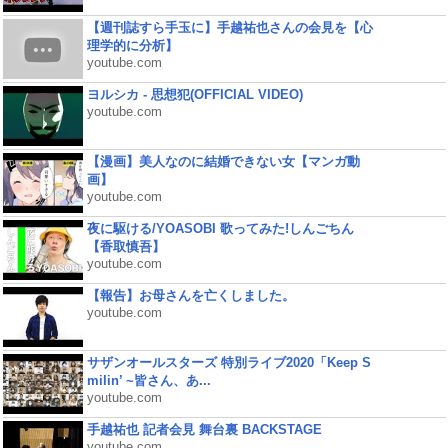
【週刊誌すら手玉に】手越祐也さんの会見を【心
理学的に分析】
youtube.com
ヨルシカ - 思想犯(OFFICIAL VIDEO)
youtube.com
【漫画】美人なのに結婚できない女【マンガ動
画】
youtube.com
夜に駆ける/YOASOBI 歌ってみた!しんごちん
【香取慎吾】
youtube.com
【報告】お母さんを亡くしました。
youtube.com
サザンオールスターズ 特別ライブ2020「Keep S
milin’ ~皆さん、あ...
youtube.com
手越祐也 記者会見 舞台裏 BACKSTAGE
youtube.com