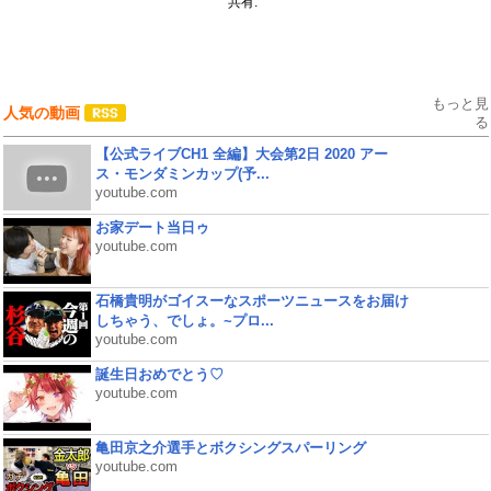
共有:
もっと見
人気の動画
る
【公式ライブCH1 全編】大会第2日 2020 アー
ス・モンダミンカップ(予...
youtube.com
お家デート当日ゥ
youtube.com
石橋貴明がゴイスーなスポーツニュースをお届け
しちゃう、でしょ。~プロ...
youtube.com
誕生日おめでとう♡
youtube.com
亀田京之介選手とボクシングスパーリング
youtube.com