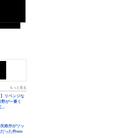
もっと見る
じ】リベンジな
こ有野が一番く
..
の失敗作がツッ
だった件ww