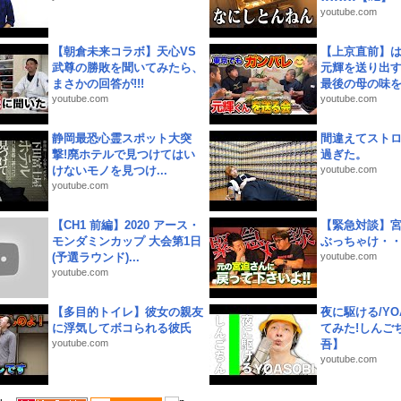
youtube.com
【朝倉未来コラボ】天心VS
【上京直前】
武尊の勝敗を聞いてみたら、
元輝を送り出す
まさかの回答が!!!
最後の母の味を噛
youtube.com
youtube.com
静岡最恐心霊スポット大突
間違えてスト
撃!廃ホテルで見つけてはい
過ぎた。
けないモノを見つけ...
youtube.com
youtube.com
【CH1 前編】2020 アース・
【緊急対談】
モンダミンカップ 大会第1日
ぶっちゃけ・
(予選ラウンド)...
youtube.com
youtube.com
【多目的トイレ】彼女の親友
夜に駆ける/YOA
に浮気してボコられる彼氏
てみた!しんご
youtube.com
吾】
youtube.com