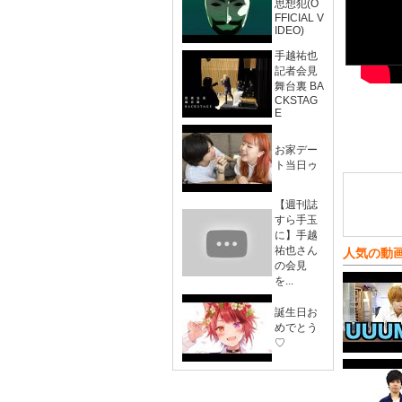
思想犯(O
FFICIAL V
IDEO)
手越祐也
記者会見
舞台裏 BA
CKSTAG
E
お家デー
ト当日ゥ
【週刊誌
すら手玉
に】手越
祐也さん
人気の動
の会見
を...
誕生日お
めでとう
♡