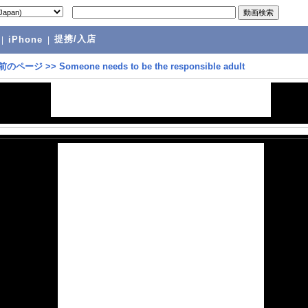
提携/入店
|
iPhone
|
前のページ
>>
Someone needs to be the responsible adult