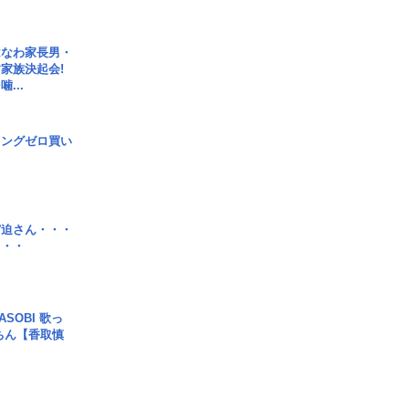
はなわ家長男・
家族決起会!
...
ロングゼロ買い
宮迫さん・・・
・・・
SOBI 歌っ
ちん【香取慎