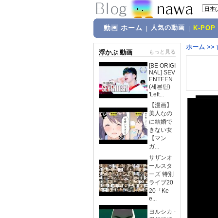
動画 ホーム
人気の動画
|
|
K-POP
ホーム
>>
浮かぶ 動画
もっと見る
[BE ORIGI
NAL] SEV
ENTEEN
(세븐틴)
'Left...
【漫画】
美人なの
に結婚で
きない女
【マン
ガ...
サザンオ
ールスタ
ーズ 特別
ライブ20
20「Ke
e...
ヨルシカ -