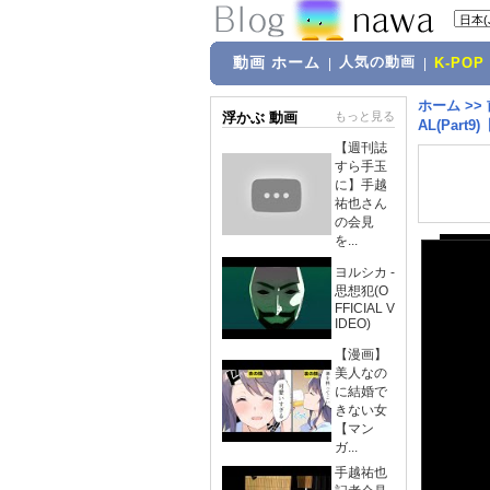
動画 ホーム
人気の動画
|
|
K-POP
ホーム
>>
浮かぶ 動画
もっと見る
AL(Par
【週刊誌
すら手玉
に】手越
祐也さん
の会見
を...
ヨルシカ -
思想犯(O
FFICIAL V
IDEO)
【漫画】
美人なの
に結婚で
きない女
【マン
ガ...
手越祐也