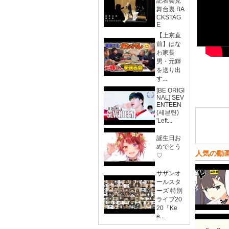
記者会見
舞台裏 BA
CKSTAG
E
【上京直
前】はな
わ家長
男・元輝
を送り出
す...
[BE ORIGI
NAL] SEV
ENTEEN
(세븐틴)
'Left...
誕生日お
めでとう
人気の動
♡
サザンオ
ールスタ
ーズ 特別
ライブ20
20「Ke
e...