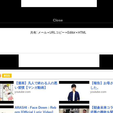
Close
6
共有:
メール
•
URLコピー
•
Editor
•
HTML
画
【漫画】凡人で終わる人の悪
【報告】お母
い習慣【マンガ動画】
した。
youtube.com
youtube.com
ARASHI - Face Down : Reb
【朝倉未来コラ
orn [Official Lyric Video]
武尊の勝敗を