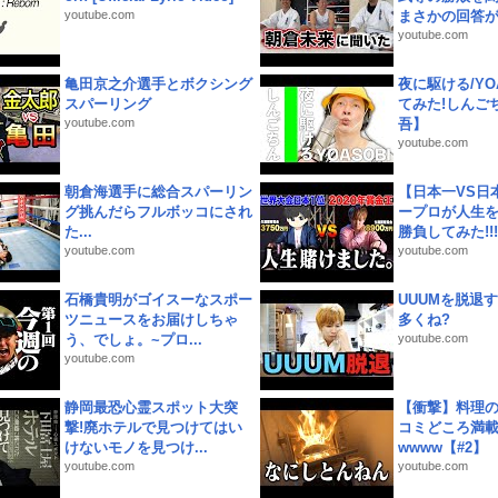
youtube.com
まさかの回答が!
youtube.com
亀田京之介選手とボクシング
夜に駆ける/YOA
スパーリング
てみた!しんご
youtube.com
吾】
youtube.com
朝倉海選手に総合スパーリン
【日本一VS日
グ挑んだらフルボッコにされ
ープロが人生
た...
勝負してみた!!!!!
youtube.com
youtube.com
石橋貴明がゴイスーなスポー
UUUMを脱退する
ツニュースをお届けしちゃ
多くね?
う、でしょ。~プロ...
youtube.com
youtube.com
静岡最恐心霊スポット大突
【衝撃】料理
撃!廃ホテルで見つけてはい
コミどころ満載
けないモノを見つけ...
wwww【#2】
youtube.com
youtube.com