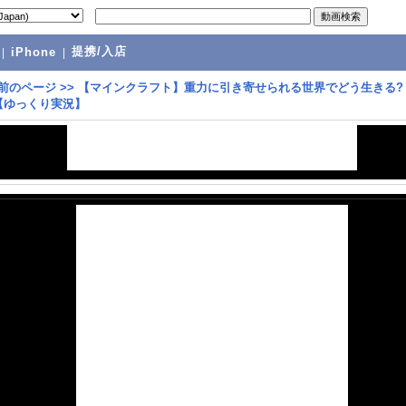
提携/入店
|
iPhone
|
前のページ
>>
【マインクラフト】重力に引き寄せられる世界でどう生きる? F
t9)【ゆっくり実況】