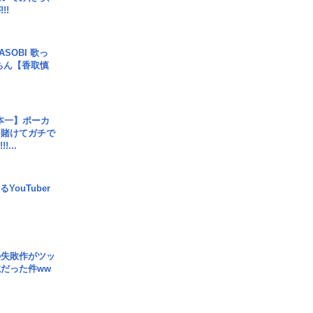
!!
SOBI 歌っ
ちん【香取慎
本一】ポーカ
を賭けてガチで
!...
YouTuber
の失敗作がツッ
だった件ww