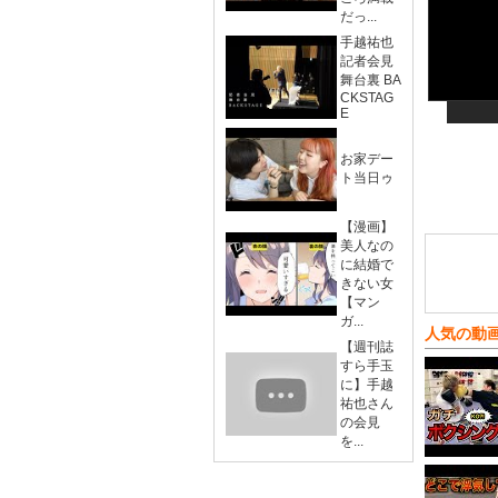
だっ...
手越祐也
記者会見
舞台裏 BA
CKSTAG
E
お家デー
ト当日ゥ
【漫画】
美人なの
に結婚で
きない女
【マン
ガ...
人気の動
【週刊誌
すら手玉
に】手越
祐也さん
の会見
を...