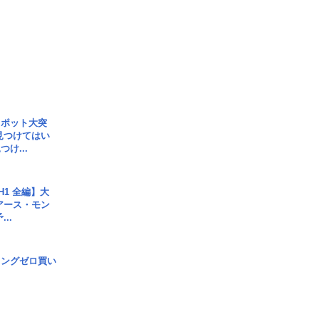
スポット大突
見つけてはい
け...
H1 全編】大
 アース・モン
..
ロングゼロ買い