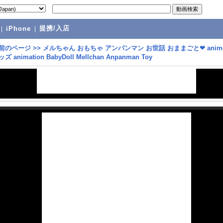
提携/入店
|
iPhone
|
前のページ
>>
メルちゃん おもちゃ アンパンマン お世話 おままごと❤ anime
 animation BabyDoll Mellchan Anpanman Toy