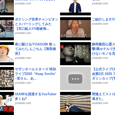
youtube.com
youtube.com
ボクシング世界チャンピオン
ご紹介します!!!
とスパーリングしてみた
youtube.com
【京口紘人VS朝倉海...
youtube.com
夜に駆ける/YOASOBI 歌っ
静岡最恐心霊
てみた!しんごちん【香取慎
撃!廃ホテルで
吾】
けないモノを見つ
youtube.com
youtube.com
サザンオールスターズ 特別
【公式ライブC
ライブ2020「Keep Smilin’
会第2日 2020
~皆さん、あ...
ダミンカップ(予.
youtube.com
youtube.com
UUUMを脱退するYouTuber
間違えてスト
多くね?
過ぎた。
youtube.com
youtube.com