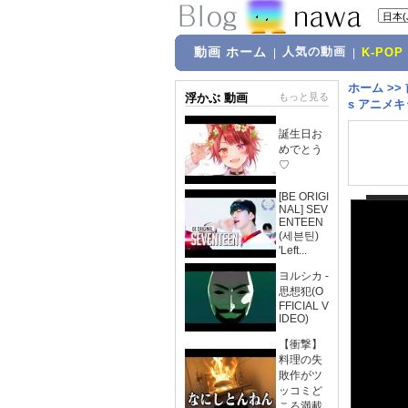
動画 ホーム
人気の動画
|
|
K-POP
ホーム
>>
浮かぶ 動画
もっと見る
s アニメキッズ
誕生日お
めでとう
♡
[BE ORIGI
NAL] SEV
ENTEEN
(세븐틴)
'Left...
ヨルシカ -
思想犯(O
FFICIAL V
IDEO)
【衝撃】
料理の失
敗作がツ
ッコミど
ころ満載