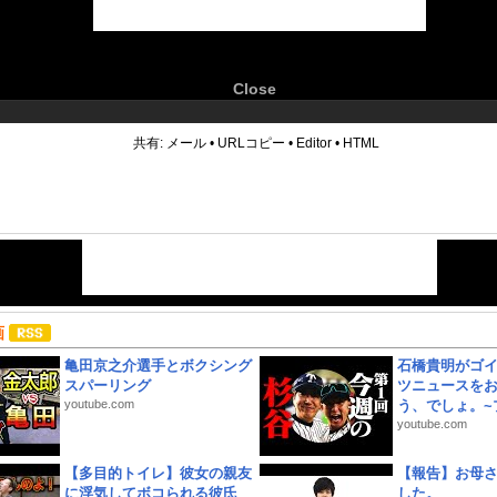
Close
6
共有:
メール
•
URLコピー
•
Editor
•
HTML
画
亀田京之介選手とボクシング
石橋貴明がゴ
スパーリング
ツニュースを
youtube.com
う、でしょ。~プ
youtube.com
【多目的トイレ】彼女の親友
【報告】お母
に浮気してボコられる彼氏
した。