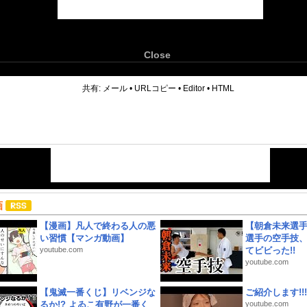
Close
6
共有:
メール
•
URLコピー
•
Editor
•
HTML
画
【漫画】凡人で終わる人の悪
【朝倉未来選
い習慣【マンガ動画】
選手の空手技
youtube.com
てビビった!!
youtube.com
【鬼滅一番くじ】リベンジな
ご紹介します!!!
るか!? よゐこ有野が一番く
youtube.com