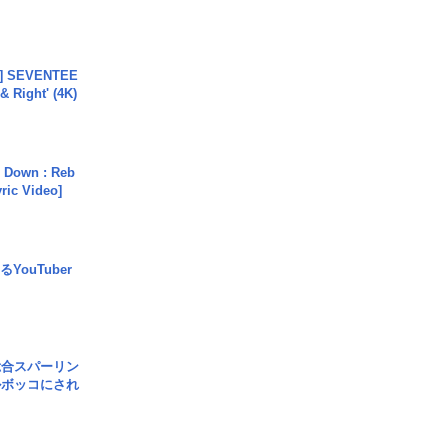
L] SEVENTEE
 Right' (4K)
 Down : Reb
yric Video]
YouTuber
総合スパーリン
ルボッコにされ