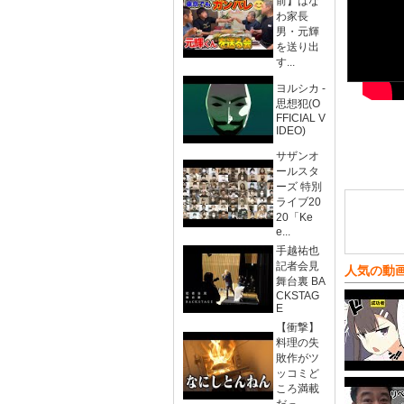
前】はな
わ家長
男・元輝
を送り出
す...
ヨルシカ -
思想犯(O
FFICIAL V
IDEO)
サザンオ
ールスタ
ーズ 特別
ライブ20
20「Ke
e...
手越祐也
記者会見
人気の動
舞台裏 BA
CKSTAG
E
【衝撃】
料理の失
敗作がツ
ッコミど
ころ満載