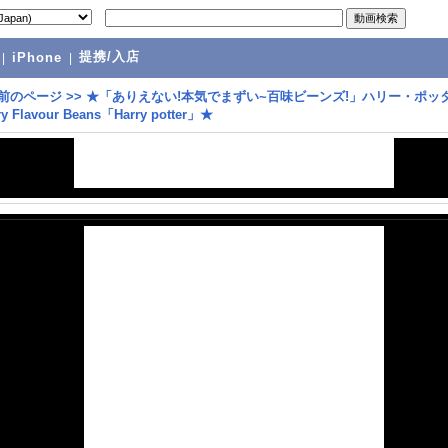
提携/入店
|
iPhone
|
前のページ
>>
★「ありえない!本気でまずい~百味ビーンズ!」ハリー・ポッ
 Flavour Beans「Harry potter」★