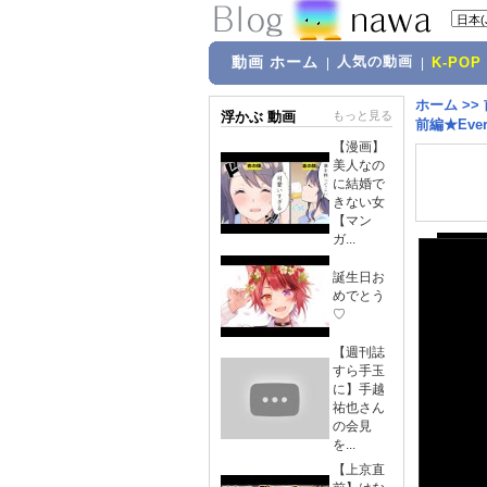
動画 ホーム
人気の動画
|
|
K-POP
ホーム
>>
浮かぶ 動画
もっと見る
前編★Every
【漫画】
美人なの
に結婚で
きない女
【マン
ガ...
誕生日お
めでとう
♡
【週刊誌
すら手玉
に】手越
祐也さん
の会見
を...
【上京直