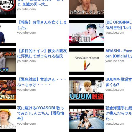
じ 鬼滅の刃 ~弐...
youtube.com
【報告】お母さんを亡くしま
[BE ORIGINA
した。
N(세븐틴) 'Left &
youtube.com
youtube.com
【多目的トイレ】彼女の親友
ARASHI - Face
に浮気してボコられる彼氏
orn [Official L
youtube.com
youtube.com
【緊急対談】宮迫さん・・・
UUUMを脱退する
ぶっちゃけ・・・・
多くね?
youtube.com
youtube.com
夜に駆ける/YOASOBI 歌っ
朝倉海選手に
てみた!しんごちん【香取慎
グ挑んだらフ
吾】
た...
youtube.com
youtube.com