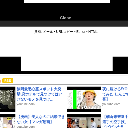
Close
6
共有:
メール
•
URLコピー
•
Editor
•
HTML
画
静岡最恐心霊スポット大突
夜に駆ける/YOA
撃!廃ホテルで見つけてはい
てみた!しんご
けないモノを見つけ...
吾】
youtube.com
youtube.com
【漫画】美人なのに結婚でき
【朝倉未来選
ない女【マンガ動画】
選手の空手技
youtube.com
てビビった!!