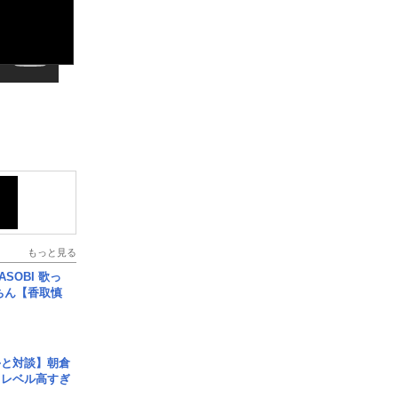
もっと見る
SOBI 歌っ
ちん【香取慎
手と対談】朝倉
、レベル高すぎ