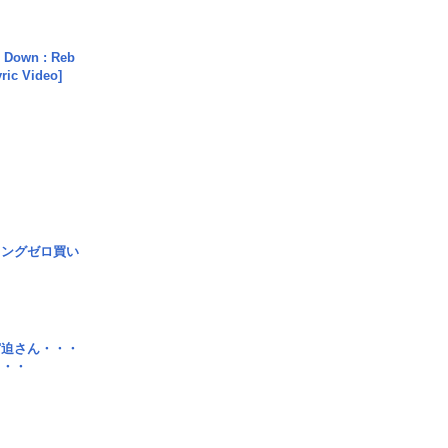
 Down : Reb
yric Video]
ロングゼロ買い
宮迫さん・・・
・・・