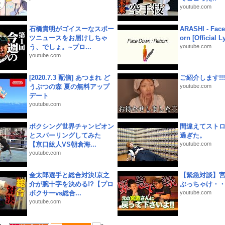
youtube.com
石橋貴明がゴイスーなスポー
ARASHI - Face
ツニュースをお届けしちゃ
orn [Official L
う、でしょ。~プロ...
youtube.com
youtube.com
[2020.7.3 配信] あつまれ ど
ご紹介します!!!
うぶつの森 夏の無料アップ
youtube.com
デート
youtube.com
ボクシング世界チャンピオン
間違えてスト
とスパーリングしてみた
過ぎた。
【京口紘人VS朝倉海...
youtube.com
youtube.com
金太郎選手と総合対決!京之
【緊急対談】
介が腕十字を決める!?【プロ
ぶっちゃけ・
ボクサーvs総合...
youtube.com
youtube.com