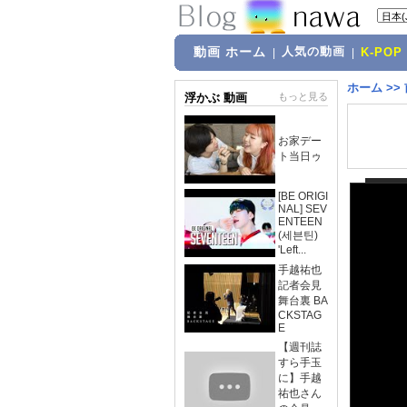
動画 ホーム
人気の動画
|
|
K-POP
ホーム
>>
浮かぶ 動画
もっと見る
お家デー
ト当日ゥ
[BE ORIGI
NAL] SEV
ENTEEN
(세븐틴)
'Left...
手越祐也
記者会見
舞台裏 BA
CKSTAG
E
【週刊誌
すら手玉
に】手越
祐也さん