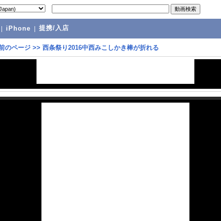
提携/入店
|
iPhone
|
前のページ
>>
西条祭り2016中西みこしかき棒が折れる