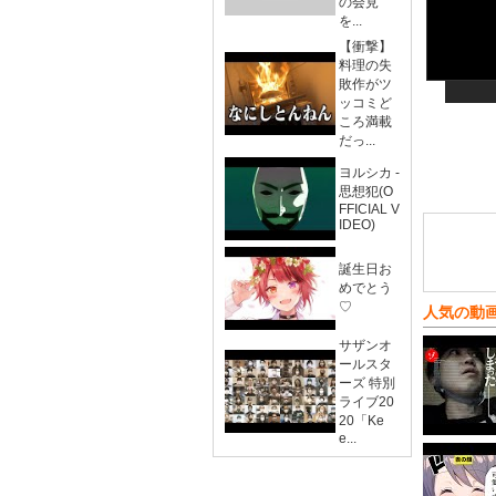
の会見
を...
【衝撃】
料理の失
敗作がツ
ッコミど
ころ満載
だっ...
ヨルシカ -
思想犯(O
FFICIAL V
IDEO)
誕生日お
めでとう
♡
人気の動
サザンオ
ールスタ
ーズ 特別
ライブ20
20「Ke
e...