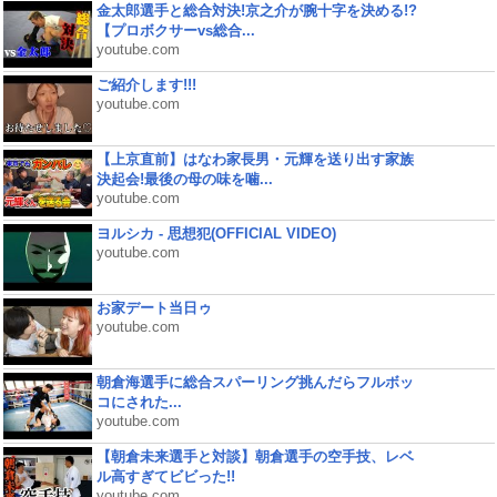
金太郎選手と総合対決!京之介が腕十字を決める!?
【プロボクサーvs総合...
youtube.com
ご紹介します!!!
youtube.com
【上京直前】はなわ家長男・元輝を送り出す家族
決起会!最後の母の味を噛...
youtube.com
ヨルシカ - 思想犯(OFFICIAL VIDEO)
youtube.com
お家デート当日ゥ
youtube.com
朝倉海選手に総合スパーリング挑んだらフルボッ
コにされた...
youtube.com
【朝倉未来選手と対談】朝倉選手の空手技、レベ
ル高すぎてビビった!!
youtube.com