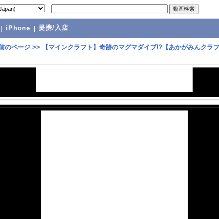
提携/入店
|
iPhone
|
前のページ
>>
【マインクラフト】奇跡のマグマダイブ!?【あかがみんクラ