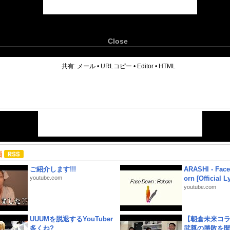
Close
6
共有:
メール
•
URLコピー
•
Editor
•
HTML
画
ご紹介します!!!
ARASHI - Face
youtube.com
orn [Official L
youtube.com
UUUMを脱退するYouTuber
【朝倉未来コラ
多くね?
武尊の勝敗を