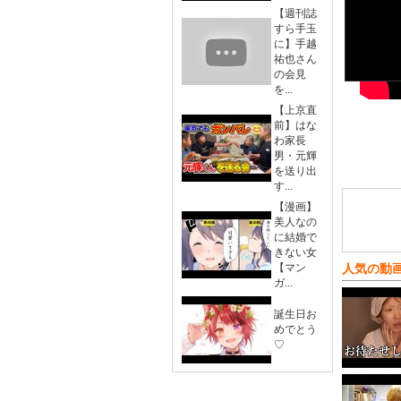
【週刊誌
すら手玉
に】手越
祐也さん
の会見
を...
【上京直
前】はな
わ家長
男・元輝
を送り出
す...
【漫画】
美人なの
に結婚で
きない女
【マン
人気の動
ガ...
誕生日お
めでとう
♡