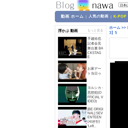
動画 ホーム
人気の動画
|
|
K-POP
ホーム
>>
浮かぶ 動画
もっと見る
3】5
手越祐也
記者会見
舞台裏 BA
CKSTAG
E
お家デー
ト当日ゥ
ヨルシカ -
思想犯(O
FFICIAL V
IDEO)
[BE ORIGI
NAL] SEV
ENTEEN
(세븐틴)
'Left...