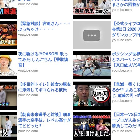
youtube.com
まさかの回答が!
youtube.com
【緊急対談】宮迫さん・・・
【公式ライブC
ぶっちゃけ・・・・
会第2日 2020
youtube.com
ダミンカップ(予.
youtube.com
夜に駆ける/YOASOBI 歌っ
ボクシング世
てみた!しんごちん【香取慎
とスパーリン
吾】
【京口紘人VS朝
youtube.com
youtube.com
【多目的トイレ】彼女の親友
【鬼滅一番く
に浮気してボコられる彼氏
るか!? よゐ
youtube.com
じ 鬼滅の刃 ~弐.
youtube.com
【朝倉未来選手と対談】朝倉
【日本一VS日
選手の空手技、レベル高すぎ
ープロが人生
てビビった!!
勝負してみた!!!!!
youtube.com
youtube.com