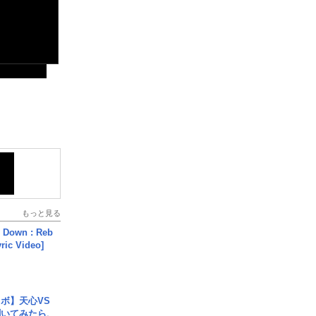
もっと見る
 Down : Reb
yric Video]
ボ】天心VS
聞いてみたら、