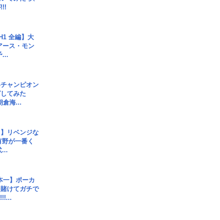
!!
H1 全編】大
 アース・モン
..
界チャンピオン
グしてみた
倉海...
じ】リベンジな
こ有野が一番く
..
本一】ポーカ
を賭けてガチで
!...