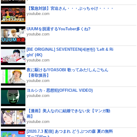
【緊急対談】宮迫さん・・・ぶっちゃけ・・・・
youtube.com
UUUMを脱退するYouTuber多くね?
youtube.com
[BE ORIGINAL] SEVENTEEN(세븐틴) 'Left & Ri
ght' (4K)
youtube.com
夜に駆ける/YOASOBI 歌ってみた!しんごちん
【香取慎吾】
youtube.com
ヨルシカ - 思想犯(OFFICIAL VIDEO)
youtube.com
【漫画】美人なのに結婚できない女【マンガ動
画】
youtube.com
[2020.7.3 配信] あつまれ どうぶつの森 夏の無料
アップデート