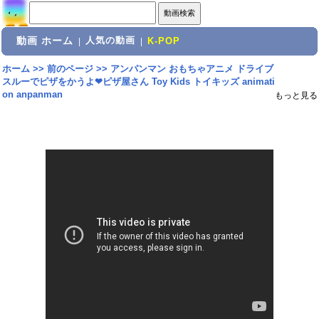
動画 ホーム
人気の動画
|
|
K-POP
ホーム
>>
前のページ
>>
アンパンマン おもちゃアニメ ドライブ
スルーでピザをかうよ❤ピザ屋さん Toy Kids トイキッズ animati
on anpanman
もっと見る