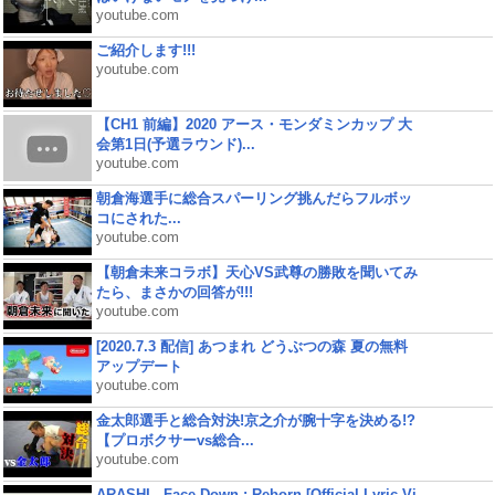
youtube.com
ご紹介します!!!
youtube.com
【CH1 前編】2020 アース・モンダミンカップ 大
会第1日(予選ラウンド)...
youtube.com
朝倉海選手に総合スパーリング挑んだらフルボッ
コにされた...
youtube.com
【朝倉未来コラボ】天心VS武尊の勝敗を聞いてみ
たら、まさかの回答が!!!
youtube.com
[2020.7.3 配信] あつまれ どうぶつの森 夏の無料
アップデート
youtube.com
金太郎選手と総合対決!京之介が腕十字を決める!?
【プロボクサーvs総合...
youtube.com
ARASHI - Face Down : Reborn [Official Lyric Vi