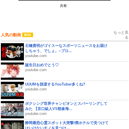
共有:
もっと見
人気の動画
る
石橋貴明がゴイスーなスポーツニュースをお届け
しちゃう、でしょ。~プロ...
youtube.com
誕生日おめでとう♡
youtube.com
UUUMを脱退するYouTuber多くね?
youtube.com
ボクシング世界チャンピオンとスパーリングして
みた 【京口紘人VS朝倉海...
youtube.com
静岡最恐心霊スポット大突撃!廃ホテルで見つけて
はいけないモノを見つけ...