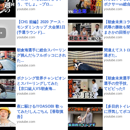
う、でしょ。~プロ...
ボクサーvs総合.
youtube.com
youtube.com
【CH1 前編】2020 アース・
【朝倉未来コラ
モンダミンカップ 大会第1日
武尊の勝敗を
(予選ラウンド)...
まさかの回答が!
youtube.com
youtube.com
朝倉海選手に総合スパーリン
間違えてスト
グ挑んだらフルボッコにされ
過ぎた。
た...
youtube.com
youtube.com
ボクシング世界チャンピオン
【朝倉未来選
とスパーリングしてみた
選手の空手技
【京口紘人VS朝倉海...
てビビった!!
youtube.com
youtube.com
夜に駆ける/YOASOBI 歌っ
【多目的トイ
てみた!しんごちん【香取慎
に浮気してボ
吾】
youtube.com
youtube.com