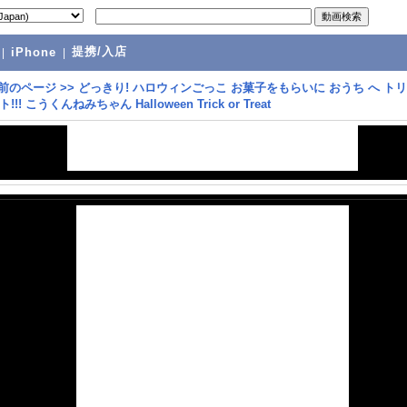
提携/入店
|
iPhone
|
前のページ
>>
どっきり! ハロウィンごっこ お菓子をもらいに おうち へ ト
!! こうくんねみちゃん Halloween Trick or Treat