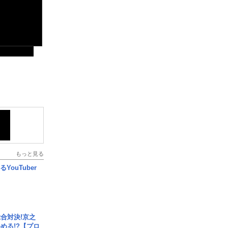
もっと見る
YouTuber
合対決!京之
める!?【プロ