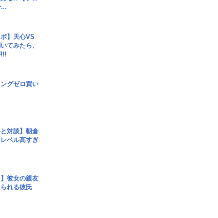
..
ボ】天心VS
聞いてみたら、
!!
ロングゼロ買い
手と対談】朝倉
、レベル高すぎ
レ】彼女の親友
コられる彼氏