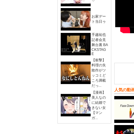
♡
お家デー
ト当日ゥ
手越祐也
記者会見
舞台裏 BA
CKSTAG
E
【衝撃】
料理の失
敗作がツ
ッコミど
ころ満載
だっ...
人気の動
【漫画】
美人なの
に結婚で
きない女
【マン
ガ...