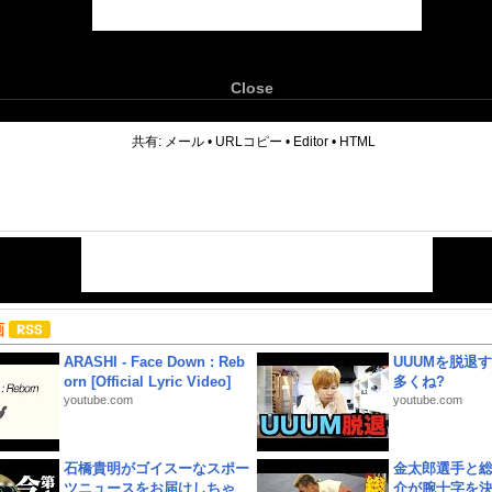
Close
6
共有:
メール
•
URLコピー
•
Editor
•
HTML
画
ARASHI - Face Down : Reb
UUUMを脱退する
orn [Official Lyric Video]
多くね?
youtube.com
youtube.com
石橋貴明がゴイスーなスポー
金太郎選手と総
ツニュースをお届けしちゃ
介が腕十字を決