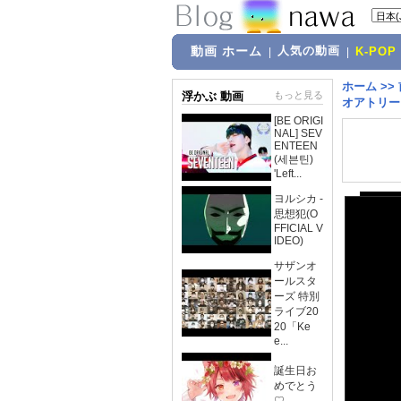
動画 ホーム
人気の動画
|
|
K-POP
ホーム
>>
浮かぶ 動画
もっと見る
オアトリート!
[BE ORIGI
NAL] SEV
ENTEEN
(세븐틴)
'Left...
ヨルシカ -
思想犯(O
FFICIAL V
IDEO)
サザンオ
ールスタ
ーズ 特別
ライブ20
20「Ke
e...
誕生日お
めでとう