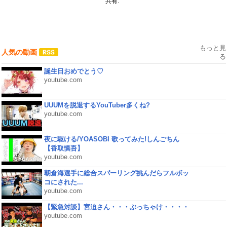
共有:
もっと見
人気の動画
る
誕生日おめでとう♡
youtube.com
UUUMを脱退するYouTuber多くね?
youtube.com
夜に駆ける/YOASOBI 歌ってみた!しんごちん
【香取慎吾】
youtube.com
朝倉海選手に総合スパーリング挑んだらフルボッ
コにされた...
youtube.com
【緊急対談】宮迫さん・・・ぶっちゃけ・・・・
youtube.com