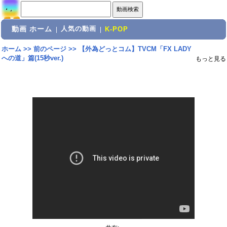
動画 ホーム
人気の動画
|
|
K-POP
ホーム
>>
前のページ
>>
【外為どっとコム】TVCM「FX LADY
への道」篇(15秒ver.)
もっと見る