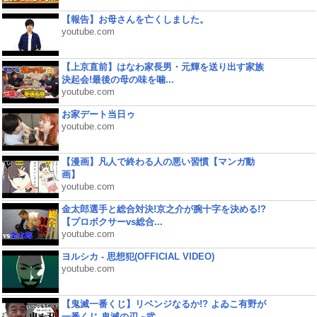
【報告】お母さんを亡くしました。
youtube.com
【上京直前】はなわ家長男・元輝を送り出す家族
決起会!最後の母の味を噛...
youtube.com
お家デート当日ゥ
youtube.com
【漫画】凡人で終わる人の悪い習慣【マンガ動
画】
youtube.com
金太郎選手と総合対決!京之介が腕十字を決める!?
【プロボクサーvs総合...
youtube.com
ヨルシカ - 思想犯(OFFICIAL VIDEO)
youtube.com
【鬼滅一番くじ】リベンジなるか!? よゐこ有野が
一番くじ 鬼滅の刃 ~弐...