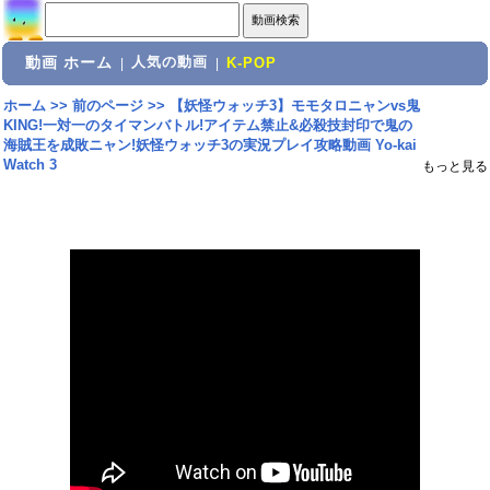
動画 ホーム
人気の動画
|
|
K-POP
ホーム
>>
前のページ
>>
【妖怪ウォッチ3】モモタロニャンvs鬼
KING!一対一のタイマンバトル!アイテム禁止&必殺技封印で鬼の
海賊王を成敗ニャン!妖怪ウォッチ3の実況プレイ攻略動画 Yo-kai
Watch 3
もっと見る