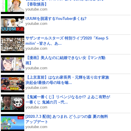
【香取慎吾】
youtube.com
UUUMを脱退するYouTuber多くね?
youtube.com
サザンオールスターズ 特別ライブ2020「Keep S
milin’ ~皆さん、あ...
youtube.com
【漫画】美人なのに結婚できない女【マンガ動
画】
youtube.com
【上京直前】はなわ家長男・元輝を送り出す家族
決起会!最後の母の味を噛...
youtube.com
【鬼滅一番くじ】リベンジなるか!? よゐこ有野が
一番くじ 鬼滅の刃 ~弐...
youtube.com
[2020.7.3 配信] あつまれ どうぶつの森 夏の無料
アップデート
youtube.com