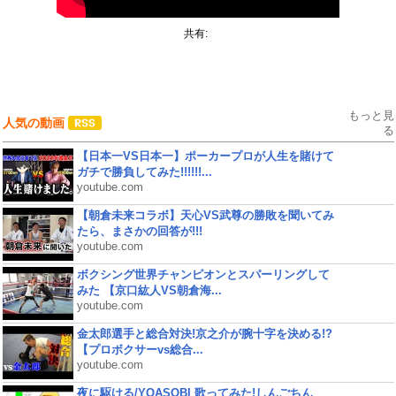
共有:
もっと見
人気の動画
る
【日本一VS日本一】ポーカープロが人生を賭けて
ガチで勝負してみた!!!!!!...
youtube.com
【朝倉未来コラボ】天心VS武尊の勝敗を聞いてみ
たら、まさかの回答が!!!
youtube.com
ボクシング世界チャンピオンとスパーリングして
みた 【京口紘人VS朝倉海...
youtube.com
金太郎選手と総合対決!京之介が腕十字を決める!?
【プロボクサーvs総合...
youtube.com
夜に駆ける/YOASOBI 歌ってみた!しんごちん