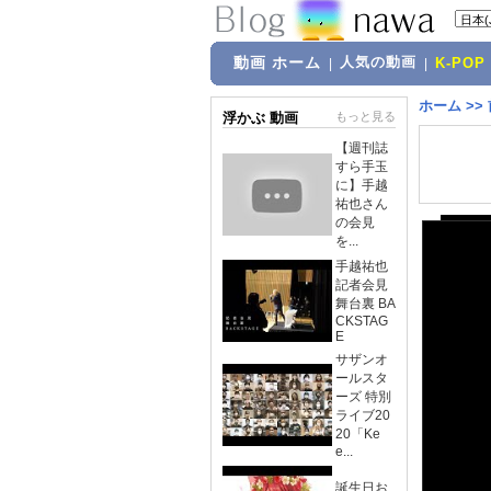
動画 ホーム
人気の動画
|
|
K-POP
ホーム
>>
浮かぶ 動画
もっと見る
【週刊誌
すら手玉
に】手越
祐也さん
の会見
を...
手越祐也
記者会見
舞台裏 BA
CKSTAG
E
サザンオ
ールスタ
ーズ 特別
ライブ20
20「Ke
e...
誕生日お