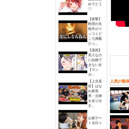
めでとう
♡
【衝撃】
料理の失
敗作がツ
ッコミど
ころ満載
だっ...
【漫画】
美人なの
に結婚で
きない女
【マン
ガ...
人気の動
【上京直
前】はな
わ家長
男・元輝
を送り出
す...
お家デー
ト当日ゥ