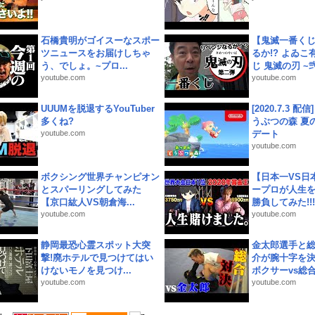
石橋貴明がゴイスーなスポー
【鬼滅一番く
ツニュースをお届けしちゃ
るか!? よゐ
う、でしょ。~プロ...
じ 鬼滅の刃 ~弐.
youtube.com
youtube.com
UUUMを脱退するYouTuber
[2020.7.3 配
多くね?
うぶつの森 夏
youtube.com
デート
youtube.com
ボクシング世界チャンピオン
【日本一VS日
とスパーリングしてみた
ープロが人生
【京口紘人VS朝倉海...
勝負してみた!!!!!
youtube.com
youtube.com
静岡最恐心霊スポット大突
金太郎選手と総
撃!廃ホテルで見つけてはい
介が腕十字を決
けないモノを見つけ...
ボクサーvs総合.
youtube.com
youtube.com