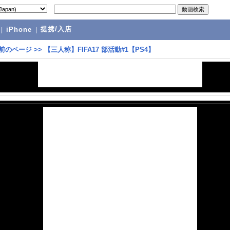
提携/入店
|
iPhone
|
前のページ
>>
【三人称】FIFA17 部活動#1【PS4】