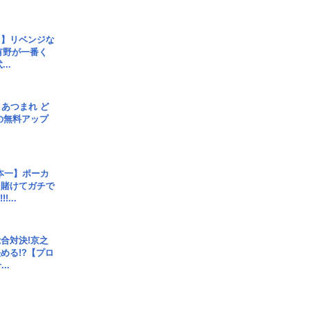
じ】リベンジな
こ有野が一番く
..
信] あつまれ ど
の無料アップ
本一】ポーカ
を賭けてガチで
!...
合対決!京之
める!?【プロ
..