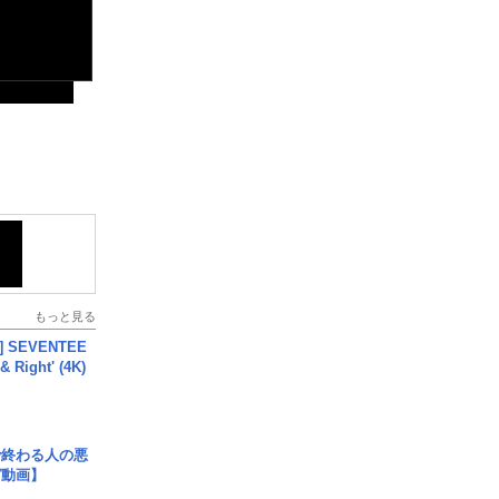
もっと見る
L] SEVENTEE
 Right' (4K)
で終わる人の悪
ガ動画】