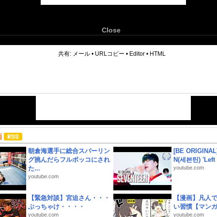
Close
6
共有:
メール
•
URLコピー
•
Editor
•
HTML
画
朝倉海選手に総合スパーリン
[BE ORIGINA
グ挑んだらフルボッコにされ
N(세븐틴) 'Left &
た...
youtube.com
youtube.com
【緊急対談】宮迫さん・・・
【漫画】凡人
ぶっちゃけ・・・・
い習慣【マン
youtube.com
youtube.com