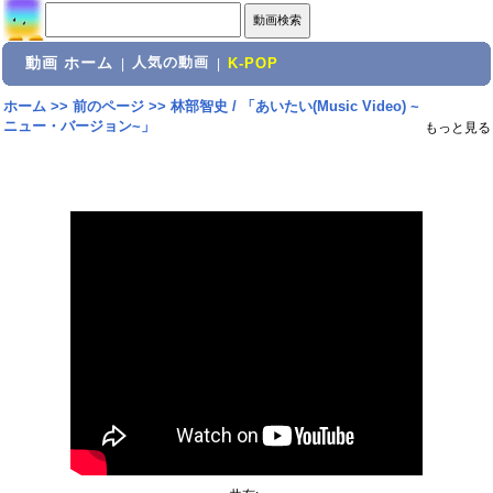
動画 ホーム
人気の動画
|
|
K-POP
ホーム
>>
前のページ
>>
林部智史 / 「あいたい(Music Video) ~
ニュー・バージョン~」
もっと見る