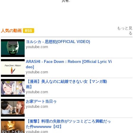
共有:
もっと見
人気の動画
る
ヨルシカ - 思想犯(OFFICIAL VIDEO)
youtube.com
ARASHI - Face Down : Reborn [Official Lyric Vi
deo]
youtube.com
【漫画】美人なのに結婚できない女【マンガ動
画】
youtube.com
お家デート当日ゥ
youtube.com
【衝撃】料理の失敗作がツッコミどころ満載だっ
た件wwwwww【#2】
youtube.com