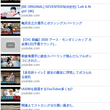
[BE ORIGINAL] SEVENTEEN(세븐틴) 'Left & Ri
ght' (4K)
youtube.com
亀田京之介選手とボクシングスパーリング
youtube.com
【CH1 前編】2020 アース・モンダミンカップ 大
会第1日(予選ラウンド)...
youtube.com
朝倉海選手に総合スパーリング挑んだらフルボッ
コにされた...
youtube.com
【多目的トイレ】彼女の親友に浮気してボコられ
る彼氏
youtube.com
UUUMを脱退するYouTuber多くね?
youtube.com
間違えてストロングゼロ買い過ぎた。
youtube.com