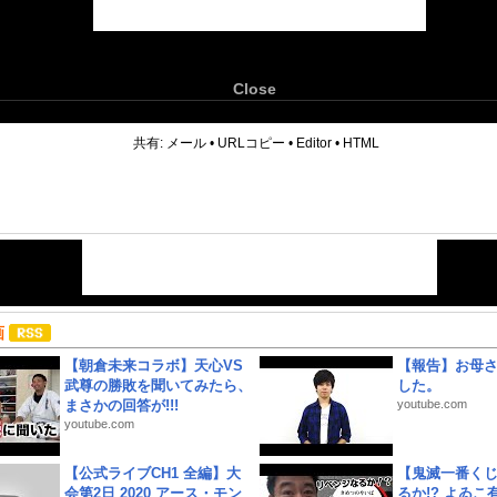
Close
6
共有:
メール
•
URLコピー
•
Editor
•
HTML
画
【朝倉未来コラボ】天心VS
【報告】お母
武尊の勝敗を聞いてみたら、
した。
まさかの回答が!!!
youtube.com
youtube.com
【公式ライブCH1 全編】大
【鬼滅一番く
会第2日 2020 アース・モン
るか!? よゐ