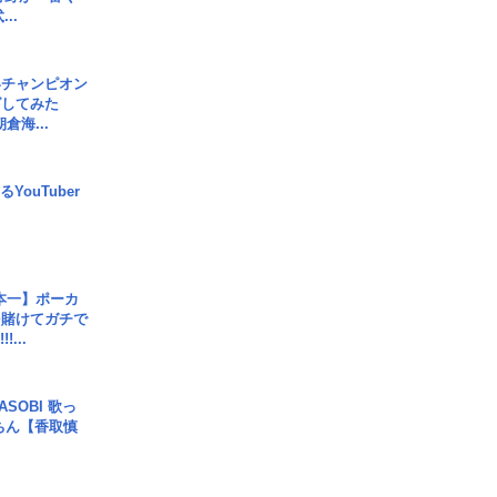
..
界チャンピオン
グしてみた
倉海...
YouTuber
本一】ポーカ
を賭けてガチで
!...
SOBI 歌っ
ちん【香取慎