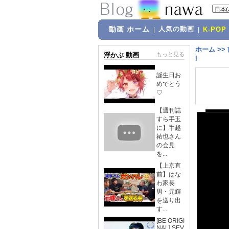
動画 ホーム
人気の動画
|
|
K-POP
ホーム
>>
浮かぶ 動画
もっと見る
l
誕生日お
めでとう
♡
【週刊誌
すら手玉
に】手越
祐也さん
の会見
を...
【上京直
前】はな
わ家長
男・元輝
を送り出
す...
[BE ORIGI
NAL] SEV