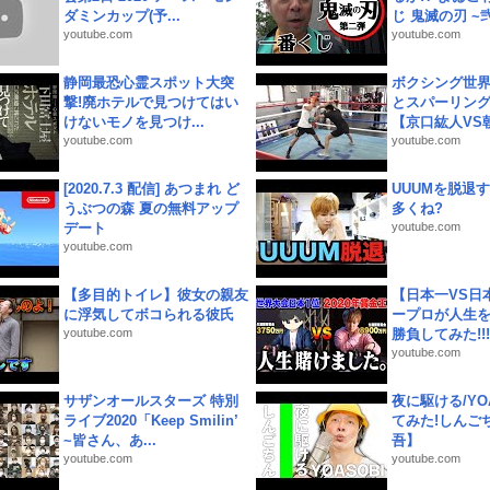
ダミンカップ(予...
じ 鬼滅の刃 ~弐.
youtube.com
youtube.com
静岡最恐心霊スポット大突
ボクシング世
撃!廃ホテルで見つけてはい
とスパーリン
けないモノを見つけ...
【京口紘人VS朝
youtube.com
youtube.com
[2020.7.3 配信] あつまれ ど
UUUMを脱退する
うぶつの森 夏の無料アップ
多くね?
デート
youtube.com
youtube.com
【多目的トイレ】彼女の親友
【日本一VS日
に浮気してボコられる彼氏
ープロが人生
youtube.com
勝負してみた!!!!!
youtube.com
サザンオールスターズ 特別
夜に駆ける/YOA
ライブ2020「Keep Smilin’
てみた!しんご
~皆さん、あ...
吾】
youtube.com
youtube.com