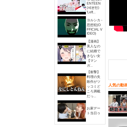
ENTEEN
(세븐틴)
'Left...
ヨルシカ -
思想犯(O
FFICIAL V
IDEO)
【漫画】
美人なの
に結婚で
きない女
【マン
ガ...
【衝撃】
料理の失
敗作がツ
人気の動
ッコミど
ころ満載
だっ...
お家デー
ト当日ゥ