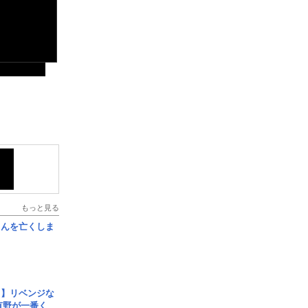
もっと見る
さんを亡くしま
じ】リベンジな
こ有野が一番く