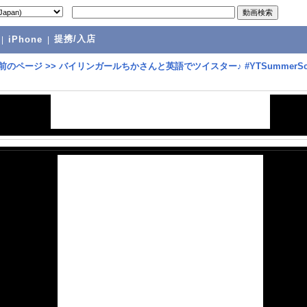
提携/入店
|
iPhone
|
前のページ
>>
バイリンガールちかさんと英語でツイスター♪ #YTSummerSc