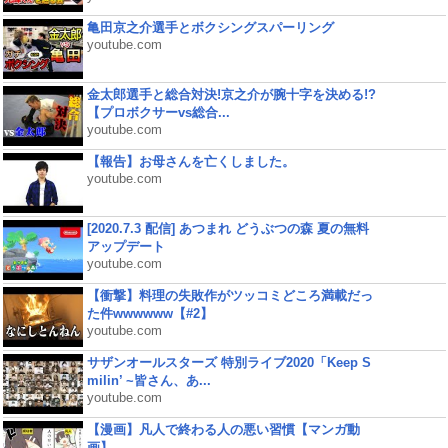
亀田京之介選手とボクシングスパーリング
youtube.com
金太郎選手と総合対決!京之介が腕十字を決める!?
【プロボクサーvs総合...
youtube.com
【報告】お母さんを亡くしました。
youtube.com
[2020.7.3 配信] あつまれ どうぶつの森 夏の無料
アップデート
youtube.com
【衝撃】料理の失敗作がツッコミどころ満載だっ
た件wwwwww【#2】
youtube.com
サザンオールスターズ 特別ライブ2020「Keep S
milin’ ~皆さん、あ...
youtube.com
【漫画】凡人で終わる人の悪い習慣【マンガ動
画】