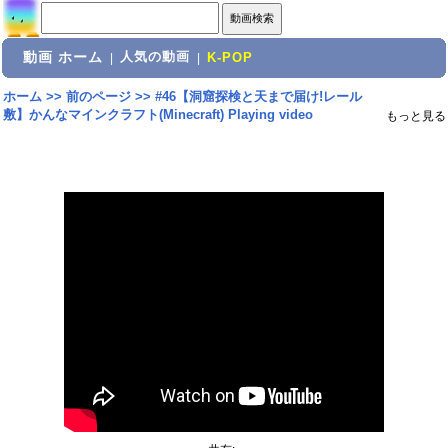
動画 ホーム
人気の動画
|
|
K-POP
ホーム
>>
前のページ
>>
#46【洞窟探検と天まで届け!レール
敷】かんなマインクラフト(Minecraft) Playing video
もっと見る