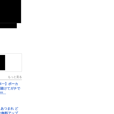
もっと見る
本一】ポーカ
を賭けてガチで
!...
信] あつまれ ど
の無料アップ