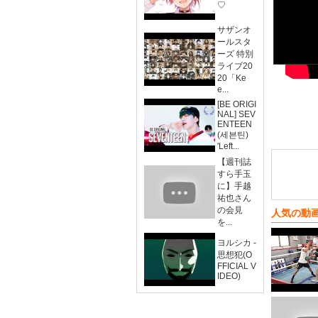
♡
サザンオ
ールスタ
ーズ 特別
ライブ20
20「Ke
e...
[BE ORIGI
NAL] SEV
ENTEEN
(세븐틴)
'Left...
【週刊誌
すら手玉
に】手越
祐也さん
の会見
人気の動
を...
ヨルシカ -
思想犯(O
FFICIAL V
IDEO)