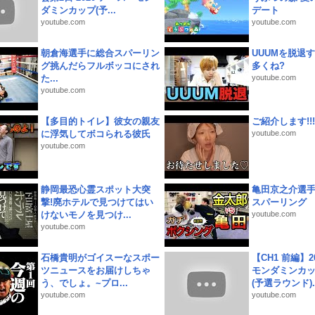
ダミンカップ(予...
デート
youtube.com
youtube.com
朝倉海選手に総合スパーリン
UUUMを脱退する
グ挑んだらフルボッコにされ
多くね?
た...
youtube.com
youtube.com
【多目的トイレ】彼女の親友
ご紹介します!!!
に浮気してボコられる彼氏
youtube.com
youtube.com
静岡最恐心霊スポット大突
亀田京之介選
撃!廃ホテルで見つけてはい
スパーリング
けないモノを見つけ...
youtube.com
youtube.com
石橋貴明がゴイスーなスポー
【CH1 前編】2
ツニュースをお届けしちゃ
モンダミンカッ
う、でしょ。~プロ...
(予選ラウンド)..
youtube.com
youtube.com