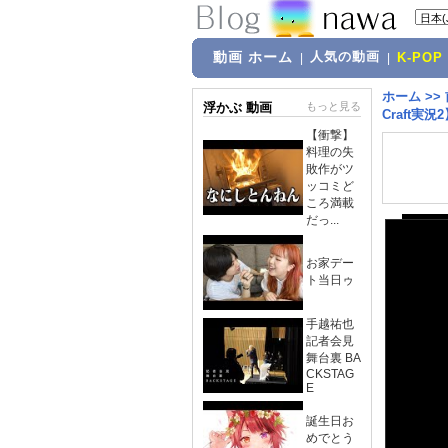
動画 ホーム
人気の動画
|
|
K-POP
ホーム
>>
浮かぶ 動画
もっと見る
Craft実況2
【衝撃】
料理の失
敗作がツ
ッコミど
ころ満載
だっ...
お家デー
ト当日ゥ
手越祐也
記者会見
舞台裏 BA
CKSTAG
E
誕生日お
めでとう