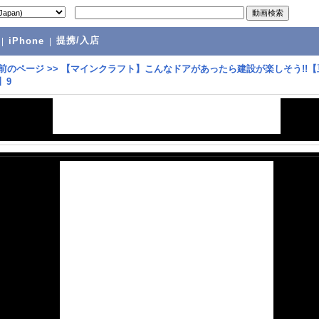
提携/入店
|
iPhone
|
前のページ
>>
【マインクラフト】こんなドアがあったら建設が楽しそう!!【
】9