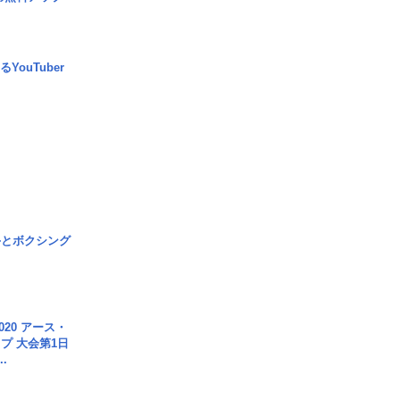
YouTuber
手とボクシング
020 アース・
プ 大会第1日
.