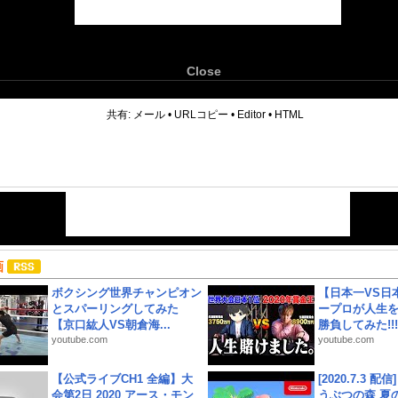
Close
6
共有:
メール
•
URLコピー
•
Editor
•
HTML
画
ボクシング世界チャンピオン
【日本一VS日
とスパーリングしてみた
ープロが人生
【京口紘人VS朝倉海...
勝負してみた!!!!!
youtube.com
youtube.com
【公式ライブCH1 全編】大
[2020.7.3 配
会第2日 2020 アース・モン
うぶつの森 夏