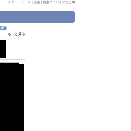
スタートページに設定
|
検索プロバイダを追加
豆腐
もっと見る