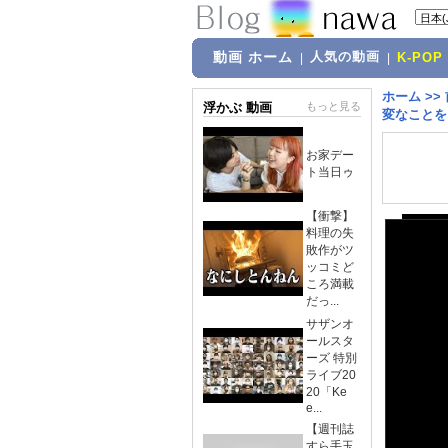
動画 ホーム
人気の動画
|
|
K-POP
ホーム
>>
浮かぶ 動画
もっと見る
変なことを…!
お家デー
ト当日ゥ
【衝撃】
料理の失
敗作がツ
ッコミど
ころ満載
だっ...
サザンオ
ールスタ
ーズ 特別
ライブ20
20「Ke
e...
【週刊誌
すら手玉