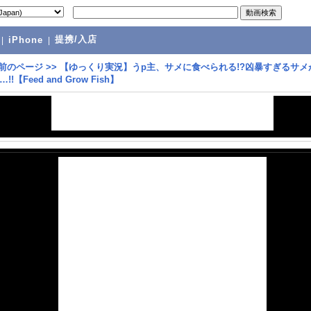
提携/入店
|
iPhone
|
前のページ
>>
【ゆっくり実況】うp主、サメに食べられる!?凶暴すぎるサメ
!【Feed and Grow Fish】