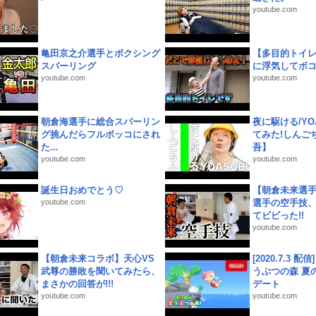
youtube.com
亀田京之介選手とボクシング
【多目的トイ
スパーリング
に浮気してボ
youtube.com
youtube.com
朝倉海選手に総合スパーリン
夜に駆ける/YOA
グ挑んだらフルボッコにされ
てみた!しんご
た...
吾】
youtube.com
youtube.com
誕生日おめでとう♡
【朝倉未来選
youtube.com
選手の空手技
てビビった!!
youtube.com
【朝倉未来コラボ】天心VS
[2020.7.3 配
武尊の勝敗を聞いてみたら、
うぶつの森 夏
まさかの回答が!!!
デート
youtube.com
youtube.com