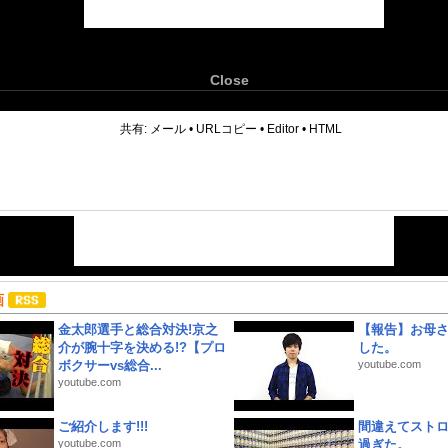
Close
6
共有:
メール
•
URLコピー
•
Editor
•
HTML
画
金太郎選手と総合対決!京之
【報告】お母
介が腕十字を決める!?【プロ
した。
ボクサーvs総合...
youtube.com
youtube.com
ご紹介します!!!
間違えてスト
youtube.com
過ぎた。