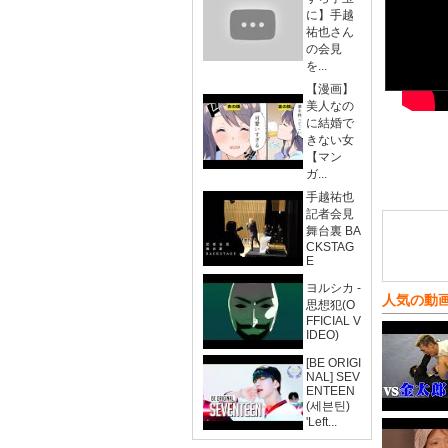
に】手越
祐也さん
の会見
を...
【漫画】
美人なの
に結婚で
きない女
【マン
ガ...
手越祐也
記者会見
舞台裏 BA
CKSTAG
E
ヨルシカ -
人気の動
思想犯(O
FFICIAL V
IDEO)
[BE ORIGI
NAL] SEV
ENTEEN
(세븐틴)
'Left...