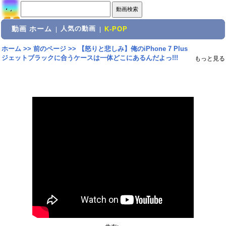
動画 ホーム
人気の動画
|
|
K-POP
ホーム
>>
前のページ
>>
【怒りと悲しみ】俺のiPhone 7 Plus
ジェットブラックに合うケースは一体どこにあるんだよっ!!!
もっと見る