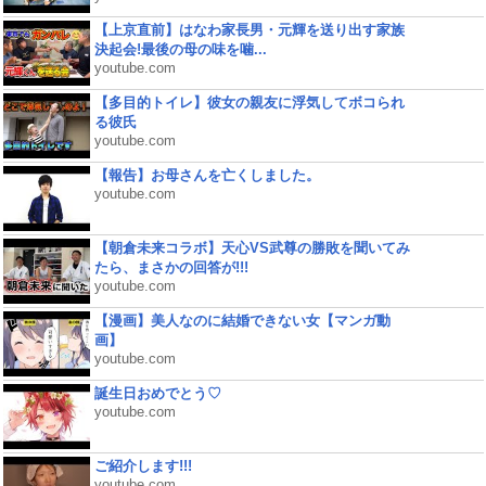
【上京直前】はなわ家長男・元輝を送り出す家族
決起会!最後の母の味を噛...
youtube.com
【多目的トイレ】彼女の親友に浮気してボコられ
る彼氏
youtube.com
【報告】お母さんを亡くしました。
youtube.com
【朝倉未来コラボ】天心VS武尊の勝敗を聞いてみ
たら、まさかの回答が!!!
youtube.com
【漫画】美人なのに結婚できない女【マンガ動
画】
youtube.com
誕生日おめでとう♡
youtube.com
ご紹介します!!!
youtube.com