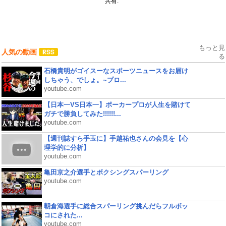
共有:
もっと見
人気の動画
る
石橋貴明がゴイスーなスポーツニュースをお届け
しちゃう、でしょ。~プロ...
youtube.com
【日本一VS日本一】ポーカープロが人生を賭けて
ガチで勝負してみた!!!!!!...
youtube.com
【週刊誌すら手玉に】手越祐也さんの会見を【心
理学的に分析】
youtube.com
亀田京之介選手とボクシングスパーリング
youtube.com
朝倉海選手に総合スパーリング挑んだらフルボッ
コにされた...
youtube.com