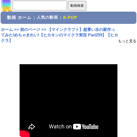
動画 ホーム
人気の動画
|
|
K-POP
ホーム
>>
前のページ
>>
【マインクラフト】超青い水の家作っ
てみた!めちゃきれい!【ヒカキンのマイクラ実況 Part259】【ヒカ
クラ】
もっと見る