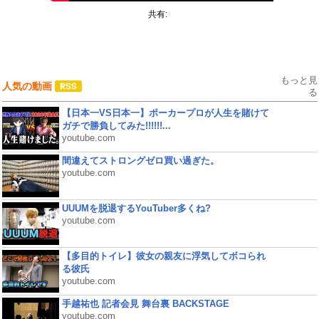
共有:
もっと見
人気の動画
る
【日本一VS日本一】ポーカープロが人生を賭けて
ガチで勝負してみた!!!!!!...
youtube.com
間違えてストロングゼロ買い過ぎた。
youtube.com
UUUMを脱退するYouTuber多くね?
youtube.com
【多目的トイレ】彼女の親友に浮気してボコられ
る彼氏
youtube.com
手越祐也 記者会見 舞台裏 BACKSTAGE
youtube.com