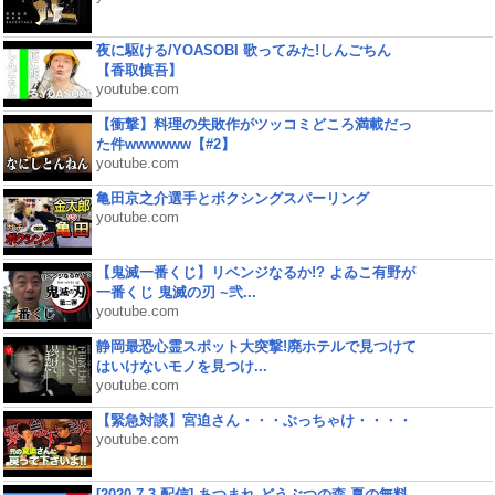
夜に駆ける/YOASOBI 歌ってみた!しんごちん
【香取慎吾】
youtube.com
【衝撃】料理の失敗作がツッコミどころ満載だっ
た件wwwwww【#2】
youtube.com
亀田京之介選手とボクシングスパーリング
youtube.com
【鬼滅一番くじ】リベンジなるか!? よゐこ有野が
一番くじ 鬼滅の刃 ~弐...
youtube.com
静岡最恐心霊スポット大突撃!廃ホテルで見つけて
はいけないモノを見つけ...
youtube.com
【緊急対談】宮迫さん・・・ぶっちゃけ・・・・
youtube.com
[2020.7.3 配信] あつまれ どうぶつの森 夏の無料