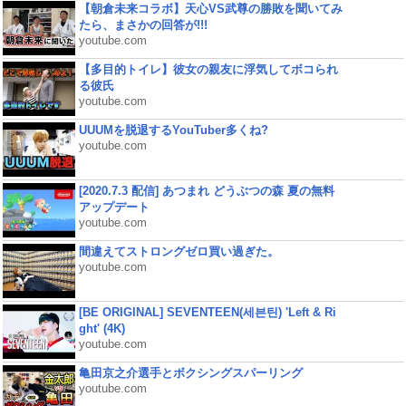
【朝倉未来コラボ】天心VS武尊の勝敗を聞いてみ
たら、まさかの回答が!!!
youtube.com
【多目的トイレ】彼女の親友に浮気してボコられ
る彼氏
youtube.com
UUUMを脱退するYouTuber多くね?
youtube.com
[2020.7.3 配信] あつまれ どうぶつの森 夏の無料
アップデート
youtube.com
間違えてストロングゼロ買い過ぎた。
youtube.com
[BE ORIGINAL] SEVENTEEN(세븐틴) 'Left & Ri
ght' (4K)
youtube.com
亀田京之介選手とボクシングスパーリング
youtube.com