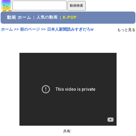
動画 ホーム
人気の動画
|
|
K-POP
ホーム
>>
前のページ
>>
日本人新聞読みすぎだろw
もっと見る
共有: