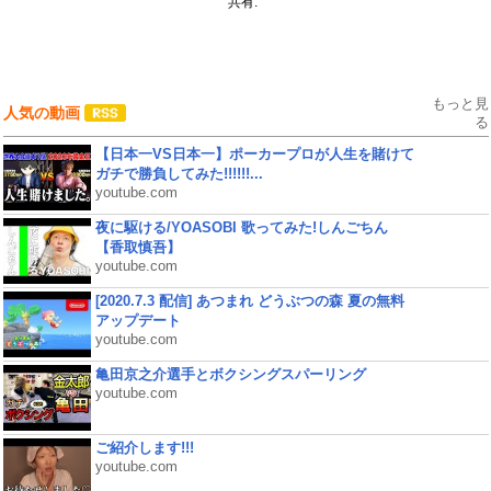
共有:
もっと見
人気の動画
る
【日本一VS日本一】ポーカープロが人生を賭けて
ガチで勝負してみた!!!!!!...
youtube.com
夜に駆ける/YOASOBI 歌ってみた!しんごちん
【香取慎吾】
youtube.com
[2020.7.3 配信] あつまれ どうぶつの森 夏の無料
アップデート
youtube.com
亀田京之介選手とボクシングスパーリング
youtube.com
ご紹介します!!!
youtube.com