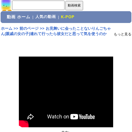
動画 ホーム
人気の動画
|
|
K-POP
ホーム
>>
前のページ
>>
お見舞いに会ったことないりんごちゃ
ん(親戚の女の子)連れて行ったら彼女だと思って気を使うのか
もっと見る