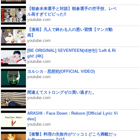
【朝倉未来選手と対談】朝倉選手の空手技、レベ
ル高すぎてビビった!!
youtube.com
【漫画】凡人で終わる人の悪い習慣【マンガ動
画】
youtube.com
[BE ORIGINAL] SEVENTEEN(세븐틴) 'Left & Ri
ght' (4K)
youtube.com
ヨルシカ - 思想犯(OFFICIAL VIDEO)
youtube.com
間違えてストロングゼロ買い過ぎた。
youtube.com
ARASHI - Face Down : Reborn [Official Lyric Vi
deo]
youtube.com
【衝撃】料理の失敗作がツッコミどころ満載だっ
た件wwwwww【#2】