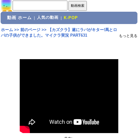
動画 ホーム
人気の動画
|
|
K-POP
ホーム
>>
前のページ
>>
【カズクラ】遂にラバがキター!馬とロ
バの子供ができました。マイクラ実況 PART631
もっと見る