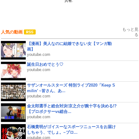
共有:
もっと見
人気の動画
る
【漫画】美人なのに結婚できない女【マンガ動
画】
youtube.com
誕生日おめでとう♡
youtube.com
サザンオールスターズ 特別ライブ2020「Keep S
milin’ ~皆さん、あ...
youtube.com
金太郎選手と総合対決!京之介が腕十字を決める!?
【プロボクサーvs総合...
youtube.com
石橋貴明がゴイスーなスポーツニュースをお届け
しちゃう、でしょ。~プロ...
youtube.com