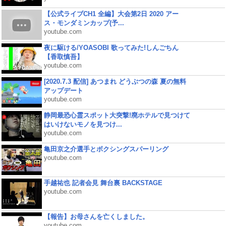
【公式ライブCH1 全編】大会第2日 2020 アー
ス・モンダミンカップ(予...
youtube.com
夜に駆ける/YOASOBI 歌ってみた!しんごちん
【香取慎吾】
youtube.com
[2020.7.3 配信] あつまれ どうぶつの森 夏の無料
アップデート
youtube.com
静岡最恐心霊スポット大突撃!廃ホテルで見つけて
はいけないモノを見つけ...
youtube.com
亀田京之介選手とボクシングスパーリング
youtube.com
手越祐也 記者会見 舞台裏 BACKSTAGE
youtube.com
【報告】お母さんを亡くしました。
youtube.com