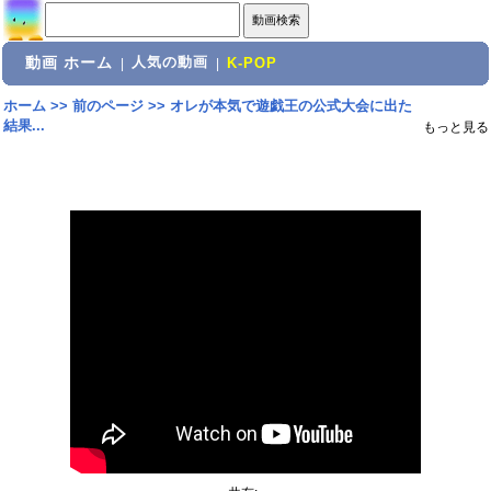
動画 ホーム
人気の動画
|
|
K-POP
ホーム
>>
前のページ
>>
オレが本気で遊戯王の公式大会に出た
結果...
もっと見る