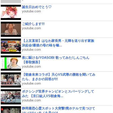
誕生日おめでとう♡
youtube.com
ご紹介します!!!
youtube.com
【上京直前】はなわ家長男・元輝を送り出す家族
決起会!最後の母の味を噛...
youtube.com
夜に駆ける/YOASOBI 歌ってみた!しんごちん
【香取慎吾】
youtube.com
【朝倉未来コラボ】天心VS武尊の勝敗を聞いてみ
たら、まさかの回答が!!!
youtube.com
ボクシング世界チャンピオンとスパーリングして
みた 【京口紘人VS朝倉海...
youtube.com
静岡最恐心霊スポット大突撃!廃ホテルで見つけて
はいけないモノを見つけ...