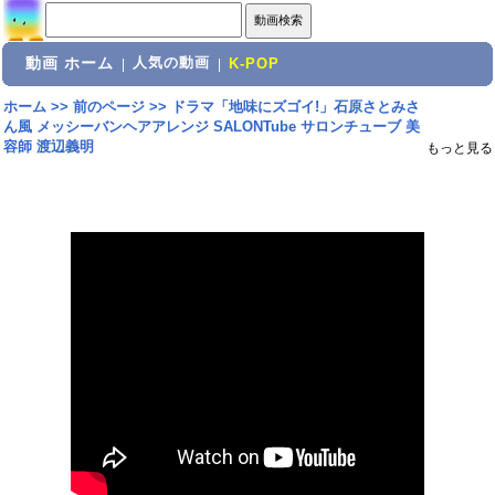
動画 ホーム
人気の動画
|
|
K-POP
ホーム
>>
前のページ
>>
ドラマ「地味にズゴイ!」石原さとみさ
ん風 メッシーバンヘアアレンジ SALONTube サロンチューブ 美
容師 渡辺義明
もっと見る