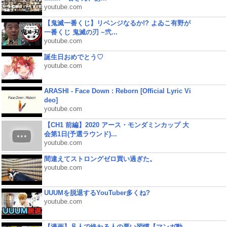
youtube.com
【鬼滅一番くじ】リベンジなるか!? よゐこ有野が
一番くじ 鬼滅の刃 ~弐...
youtube.com
誕生日おめでとう♡
youtube.com
ARASHI - Face Down : Reborn [Official Lyric Vi
deo]
youtube.com
【CH1 前編】2020 アース・モンダミンカップ 大
会第1日(予選ラウンド)...
youtube.com
間違えてストロングゼロ買い過ぎた。
youtube.com
UUUMを脱退するYouTuber多くね?
youtube.com
【漫画】凡人で終わる人の悪い習慣【マンガ動