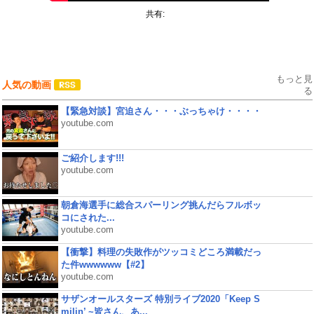
共有:
もっと見
人気の動画
る
【緊急対談】宮迫さん・・・ぶっちゃけ・・・・
youtube.com
ご紹介します!!!
youtube.com
朝倉海選手に総合スパーリング挑んだらフルボッ
コにされた...
youtube.com
【衝撃】料理の失敗作がツッコミどころ満載だっ
た件wwwwww【#2】
youtube.com
サザンオールスターズ 特別ライブ2020「Keep S
milin’ ~皆さん、あ...