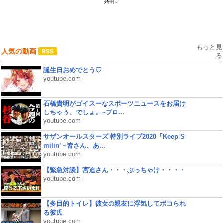
共有:
もっと見
人気の動画
る
誕生日おめでとう♡
youtube.com
石橋貴明がゴイスーなスポーツニュースをお届け
しちゃう、でしょ。~プロ...
youtube.com
サザンオールスターズ 特別ライブ2020「Keep S
milin’ ~皆さん、あ...
youtube.com
【緊急対談】宮迫さん・・・ぶっちゃけ・・・・
youtube.com
【多目的トイレ】彼女の親友に浮気してボコられ
る彼氏
youtube.com