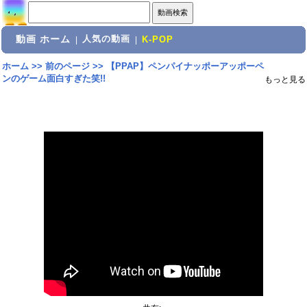
動画 ホーム
人気の動画
|
|
K-POP
ホーム
>>
前のページ
>>
【PPAP】ペンパイナッポーアッポーペ
ンのゲーム面白すぎた笑!!
もっと見る