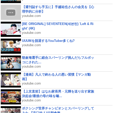
【週刊誌すら手玉に】手越祐也さんの会見を【心
理学的に分析】
youtube.com
[BE ORIGINAL] SEVENTEEN(세븐틴) 'Left & Ri
ght' (4K)
youtube.com
UUUMを脱退するYouTuber多くね?
youtube.com
朝倉海選手に総合スパーリング挑んだらフルボッ
コにされた...
youtube.com
【漫画】凡人で終わる人の悪い習慣【マンガ動
画】
youtube.com
【上京直前】はなわ家長男・元輝を送り出す家族
決起会!最後の母の味を噛...
youtube.com
ボクシング世界チャンピオンとスパーリングして
みた 【京口紘人VS朝倉海...