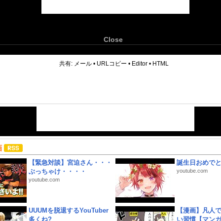
Close
6
共有:
メール
•
URLコピー
•
Editor
•
HTML
画
【緊急対談】宮迫さん・・・
誕生日おめで
ぶっちゃけ・・・・
youtube.com
youtube.com
UUUMを脱退するYouTuber
【漫画】凡人
多くね?
い習慣【マン