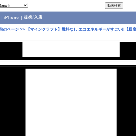
提携/入店
|
iPhone
|
前のページ
>>
【マインクラフト】燃料なし!エコエネルギーがすごい!!【豆腐C