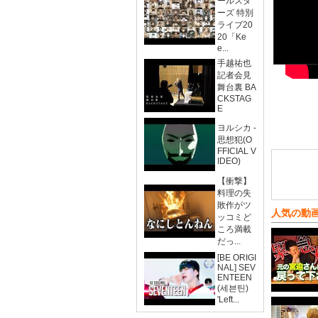
ールスタ
ーズ 特別
ライブ20
20「Ke
e...
手越祐也
記者会見
舞台裏 BA
CKSTAG
E
ヨルシカ -
思想犯(O
FFICIAL V
IDEO)
【衝撃】
料理の失
敗作がツ
人気の動
ッコミど
ころ満載
だっ...
[BE ORIGI
NAL] SEV
ENTEEN
(세븐틴)
'Left...