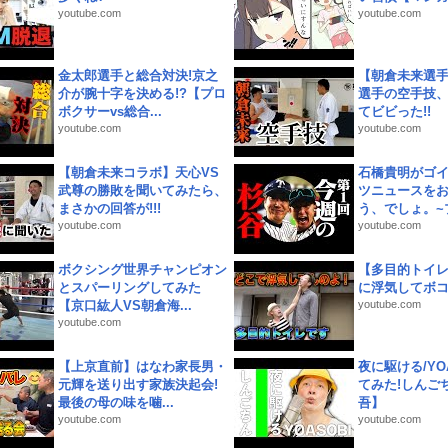
youtube.com
youtube.com
金太郎選手と総合対決!京之
【朝倉未来選
介が腕十字を決める!?【プロ
選手の空手技
ボクサーvs総合...
てビビった!!
youtube.com
youtube.com
【朝倉未来コラボ】天心VS
石橋貴明がゴ
武尊の勝敗を聞いてみたら、
ツニュースを
まさかの回答が!!!
う、でしょ。~プ
youtube.com
youtube.com
ボクシング世界チャンピオン
【多目的トイ
とスパーリングしてみた
に浮気してボ
【京口紘人VS朝倉海...
youtube.com
youtube.com
【上京直前】はなわ家長男・
夜に駆ける/YOA
元輝を送り出す家族決起会!
てみた!しんご
最後の母の味を噛...
吾】
youtube.com
youtube.com