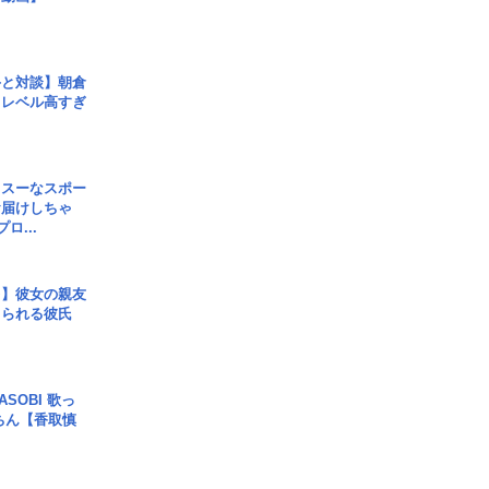
手と対談】朝倉
、レベル高すぎ
イスーなスポー
お届けしちゃ
ロ...
レ】彼女の親友
コられる彼氏
SOBI 歌っ
ちん【香取慎