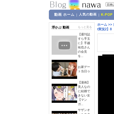
動画 ホーム
人気の動画
|
|
K-POP
ホーム
>>
浮かぶ 動画
もっと見る
t実況2】8
【週刊誌
すら手玉
に】手越
祐也さん
の会見
を...
お家デー
ト当日ゥ
【漫画】
美人なの
に結婚で
きない女
【マン
ガ...
サザンオ