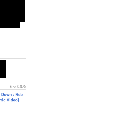
もっと見る
 Down : Reb
yric Video]