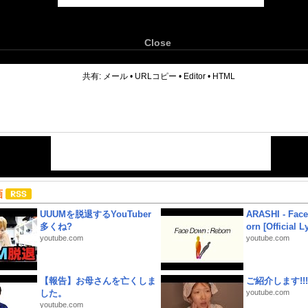
Close
6
共有:
メール
•
URLコピー
•
Editor
•
HTML
画
UUUMを脱退するYouTuber
ARASHI - Face
多くね?
orn [Official L
youtube.com
youtube.com
【報告】お母さんを亡くしま
ご紹介します!!!
した。
youtube.com
youtube.com