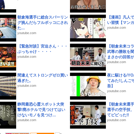
朝倉海選手に総合スパーリン
【漫画】凡人
グ挑んだらフルボッコにされ
い習慣【マン
た...
youtube.com
youtube.com
【緊急対談】宮迫さん・・・
【朝倉未来コラ
ぶっちゃけ・・・・
武尊の勝敗を
youtube.com
まさかの回答が!
youtube.com
間違えてストロングゼロ買い
夜に駆ける/YOA
過ぎた。
てみた!しんご
youtube.com
吾】
youtube.com
静岡最恐心霊スポット大突
【朝倉未来選
撃!廃ホテルで見つけてはい
選手の空手技
けないモノを見つけ...
てビビった!!
youtube.com
youtube.com