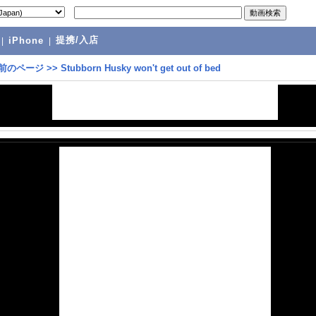
提携/入店
|
iPhone
|
前のページ
>>
Stubborn Husky won't get out of bed