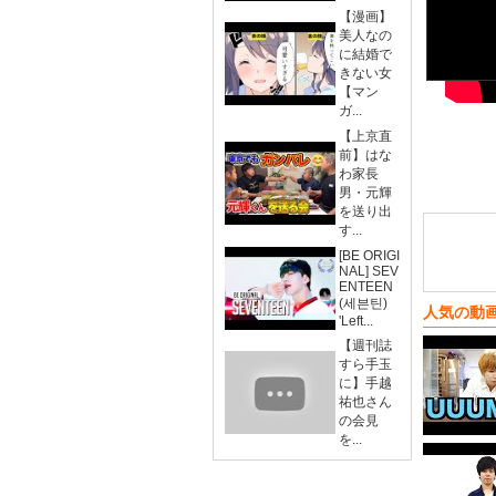
【漫画】
美人なの
に結婚で
きない女
【マン
ガ...
【上京直
前】はな
わ家長
男・元輝
を送り出
す...
[BE ORIGI
NAL] SEV
ENTEEN
(세븐틴)
人気の動
'Left...
【週刊誌
すら手玉
に】手越
祐也さん
の会見
を...