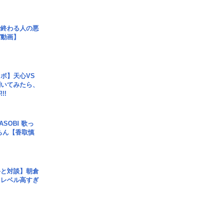
で終わる人の悪
ガ動画】
ボ】天心VS
聞いてみたら、
!!
SOBI 歌っ
ちん【香取慎
手と対談】朝倉
、レベル高すぎ