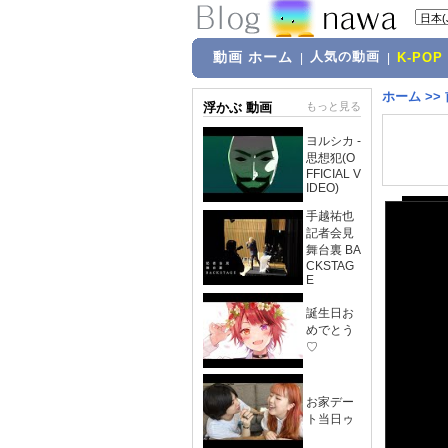
動画 ホーム
人気の動画
|
|
K-POP
ホーム
>>
浮かぶ 動画
もっと見る
ヨルシカ -
思想犯(O
FFICIAL V
IDEO)
手越祐也
記者会見
舞台裏 BA
CKSTAG
E
誕生日お
めでとう
♡
お家デー
ト当日ゥ