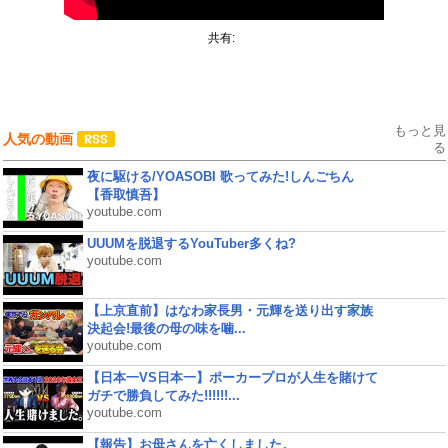
共有:
もっと見
人気の動画
る
夜に駆ける/YOASOBI 歌ってみた!しんごちん
【香取慎吾】
youtube.com
UUUMを脱退するYouTuber多くね?
youtube.com
【上京直前】はなわ家長男・元輝を送り出す家族
決起会!最後の母の味を噛...
youtube.com
【日本一VS日本一】ポーカープロが人生を賭けて
ガチで勝負してみた!!!!!!...
youtube.com
【報告】お母さんを亡くしました。