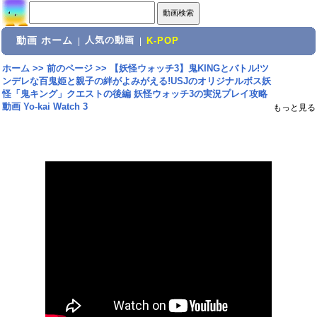
動画 ホーム
人気の動画
|
|
K-POP
ホーム
>>
前のページ
>>
【妖怪ウォッチ3】鬼KINGとバトル!ツ
ンデレな百鬼姫と親子の絆がよみがえる!USJのオリジナルボス妖
怪「鬼キング」クエストの後編 妖怪ウォッチ3の実況プレイ攻略
動画 Yo-kai Watch 3
もっと見る