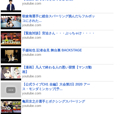
youtube.com
朝倉海選手に総合スパーリング挑んだらフルボッ
コにされた...
youtube.com
【緊急対談】宮迫さん・・・ぶっちゃけ・・・・
youtube.com
手越祐也 記者会見 舞台裏 BACKSTAGE
youtube.com
【漫画】凡人で終わる人の悪い習慣【マンガ動
画】
youtube.com
【公式ライブCH1 全編】大会第2日 2020 アー
ス・モンダミンカップ(予...
youtube.com
亀田京之介選手とボクシングスパーリング
youtube.com