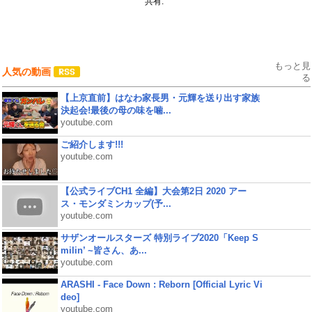
共有:
もっと見
人気の動画
る
【上京直前】はなわ家長男・元輝を送り出す家族
決起会!最後の母の味を噛...
youtube.com
ご紹介します!!!
youtube.com
【公式ライブCH1 全編】大会第2日 2020 アー
ス・モンダミンカップ(予...
youtube.com
サザンオールスターズ 特別ライブ2020「Keep S
milin’ ~皆さん、あ...
youtube.com
ARASHI - Face Down : Reborn [Official Lyric Vi
deo]
youtube.com