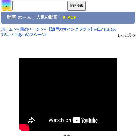
動画 ホーム
人気の動画
|
|
K-POP
ホーム
>>
前のページ
>>
【瀬戸のマインクラフト】#117 ほぼ人
力!キノコあつめマシーン!
もっと見る