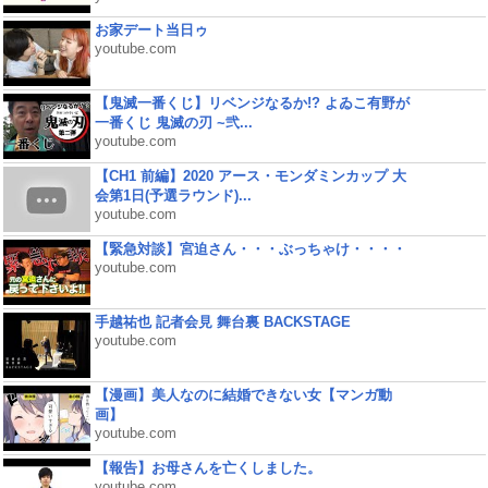
お家デート当日ゥ
youtube.com
【鬼滅一番くじ】リベンジなるか!? よゐこ有野が
一番くじ 鬼滅の刃 ~弐...
youtube.com
【CH1 前編】2020 アース・モンダミンカップ 大
会第1日(予選ラウンド)...
youtube.com
【緊急対談】宮迫さん・・・ぶっちゃけ・・・・
youtube.com
手越祐也 記者会見 舞台裏 BACKSTAGE
youtube.com
【漫画】美人なのに結婚できない女【マンガ動
画】
youtube.com
【報告】お母さんを亡くしました。
youtube.com