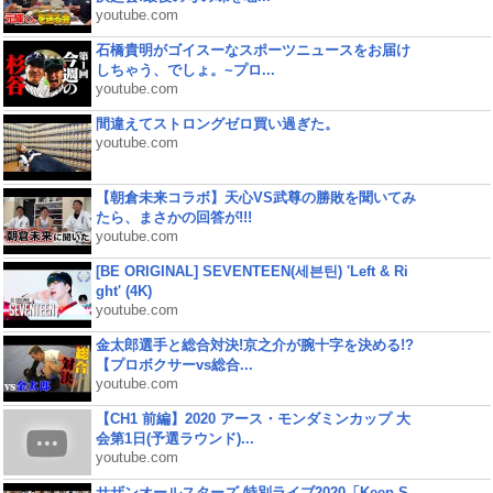
youtube.com
石橋貴明がゴイスーなスポーツニュースをお届け
しちゃう、でしょ。~プロ...
youtube.com
間違えてストロングゼロ買い過ぎた。
youtube.com
【朝倉未来コラボ】天心VS武尊の勝敗を聞いてみ
たら、まさかの回答が!!!
youtube.com
[BE ORIGINAL] SEVENTEEN(세븐틴) 'Left & Ri
ght' (4K)
youtube.com
金太郎選手と総合対決!京之介が腕十字を決める!?
【プロボクサーvs総合...
youtube.com
【CH1 前編】2020 アース・モンダミンカップ 大
会第1日(予選ラウンド)...
youtube.com
サザンオールスターズ 特別ライブ2020「Keep S