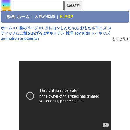
動画 ホーム
人気の動画
|
|
K-POP
ホーム
>>
前のページ
>>
クレヨンしんちゃん おもちゃアニメ ス
ティッチにご飯をあげるよ❤キッチン 料理 Toy Kids トイキッズ
animation anpanman
もっと見る