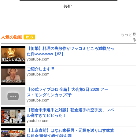
共有:
もっと見
人気の動画
る
【衝撃】料理の失敗作がツッコミどころ満載だっ
た件wwwwww【#2】
youtube.com
ご紹介します!!!
youtube.com
【公式ライブCH1 全編】大会第2日 2020 アー
ス・モンダミンカップ(予...
youtube.com
【朝倉未来選手と対談】朝倉選手の空手技、レベ
ル高すぎてビビった!!
youtube.com
【上京直前】はなわ家長男・元輝を送り出す家族
決起会!最後の母の味を噛...