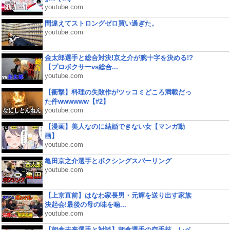
youtube.com
間違えてストロングゼロ買い過ぎた。
youtube.com
金太郎選手と総合対決!京之介が腕十字を決める!?
【プロボクサーvs総合...
youtube.com
【衝撃】料理の失敗作がツッコミどころ満載だっ
た件wwwwww【#2】
youtube.com
【漫画】美人なのに結婚できない女【マンガ動
画】
youtube.com
亀田京之介選手とボクシングスパーリング
youtube.com
【上京直前】はなわ家長男・元輝を送り出す家族
決起会!最後の母の味を噛...
youtube.com
【朝倉未来選手と対談】朝倉選手の空手技、レベ