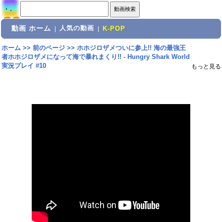
動画 ホーム
人気の動画
|
|
K-POP
ホーム
>>
前のページ
>>
ホホジロザメついに参上!! 海の最強王
者ホホジロザメになって海で暴れまくり!! - Hungry Shark World
実況プレイ #10
もっと見る