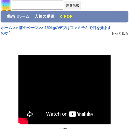
動画 ホーム
人気の動画
|
|
K-POP
ホーム
>>
前のページ
>>
150kgのデブはファミチキで目を覚ます
のか?
もっと見る