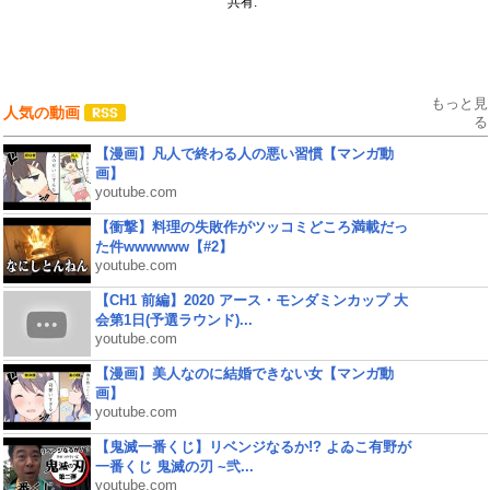
共有:
もっと見
人気の動画
る
【漫画】凡人で終わる人の悪い習慣【マンガ動
画】
youtube.com
【衝撃】料理の失敗作がツッコミどころ満載だっ
た件wwwwww【#2】
youtube.com
【CH1 前編】2020 アース・モンダミンカップ 大
会第1日(予選ラウンド)...
youtube.com
【漫画】美人なのに結婚できない女【マンガ動
画】
youtube.com
【鬼滅一番くじ】リベンジなるか!? よゐこ有野が
一番くじ 鬼滅の刃 ~弐...
youtube.com