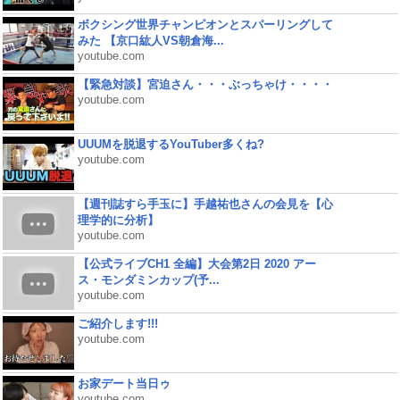
ボクシング世界チャンピオンとスパーリングして
みた 【京口紘人VS朝倉海...
youtube.com
【緊急対談】宮迫さん・・・ぶっちゃけ・・・・
youtube.com
UUUMを脱退するYouTuber多くね?
youtube.com
【週刊誌すら手玉に】手越祐也さんの会見を【心
理学的に分析】
youtube.com
【公式ライブCH1 全編】大会第2日 2020 アー
ス・モンダミンカップ(予...
youtube.com
ご紹介します!!!
youtube.com
お家デート当日ゥ
youtube.com