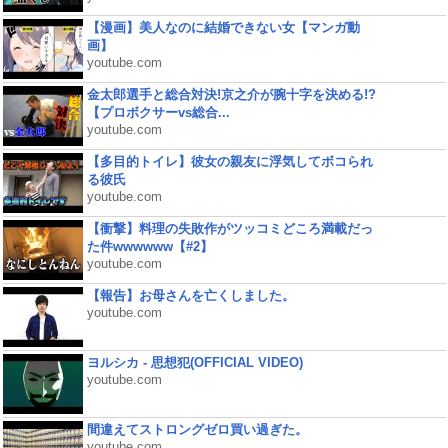
【漫画】美人なのに結婚できない女【マンガ動
画】
youtube.com
金太郎選手と総合対決!京之介が腕十字を決める!?
【プロボクサーvs総合...
youtube.com
【多目的トイレ】彼女の親友に浮気してボコられ
る彼氏
youtube.com
【衝撃】料理の失敗作がツッコミどころ満載だっ
た件wwwwww【#2】
youtube.com
【報告】お母さんを亡くしました。
youtube.com
ヨルシカ - 思想犯(OFFICIAL VIDEO)
youtube.com
間違えてストロングゼロ買い過ぎた。
youtube.com