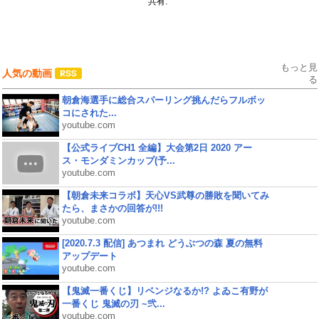
共有:
もっと見
人気の動画
る
朝倉海選手に総合スパーリング挑んだらフルボッ
コにされた...
youtube.com
【公式ライブCH1 全編】大会第2日 2020 アー
ス・モンダミンカップ(予...
youtube.com
【朝倉未来コラボ】天心VS武尊の勝敗を聞いてみ
たら、まさかの回答が!!!
youtube.com
[2020.7.3 配信] あつまれ どうぶつの森 夏の無料
アップデート
youtube.com
【鬼滅一番くじ】リベンジなるか!? よゐこ有野が
一番くじ 鬼滅の刃 ~弐...
youtube.com