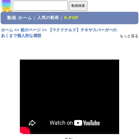
動画 ホーム
人気の動画
|
|
K-POP
ホーム
>>
前のページ
>>
【マクドナルド】テキサスバーガーの
あくまで個人的な感想
もっと見る