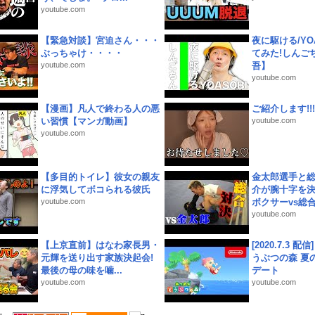
youtube.com
【緊急対談】宮迫さん・・・
夜に駆ける/YOA
ぶっちゃけ・・・・
てみた!しんご
youtube.com
吾】
youtube.com
【漫画】凡人で終わる人の悪
ご紹介します!!!
い習慣【マンガ動画】
youtube.com
youtube.com
【多目的トイレ】彼女の親友
金太郎選手と総
に浮気してボコられる彼氏
介が腕十字を決
youtube.com
ボクサーvs総合.
youtube.com
【上京直前】はなわ家長男・
[2020.7.3 配
元輝を送り出す家族決起会!
うぶつの森 夏
最後の母の味を噛...
デート
youtube.com
youtube.com