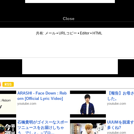
Close
6
共有:
メール
•
URLコピー
•
Editor
•
HTML
画
ARASHI - Face Down : Reb
【報告】お母
orn [Official Lyric Video]
した。
youtube.com
youtube.com
石橋貴明がゴイスーなスポー
UUUMを脱退する
ツニュースをお届けしちゃ
多くね?
う、でしょ。~プロ...
youtube.com