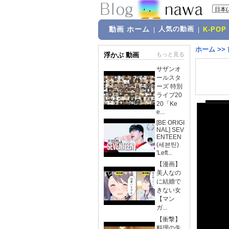
動画 ホーム
人気の動画
|
|
K-POP
ホーム
>>
浮かぶ 動画
もっと見る
サザンオ
ールスタ
ーズ 特別
ライブ20
20「Ke
e...
[BE ORIGI
NAL] SEV
ENTEEN
(세븐틴)
'Left...
【漫画】
美人なの
に結婚で
きない女
【マン
ガ...
【衝撃】
料理の失