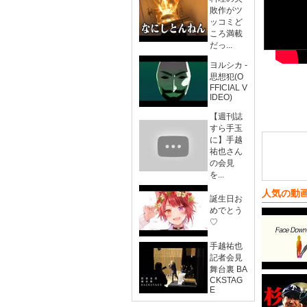
敗作がツ
ッコミど
ころ満載
だっ...
ヨルシカ -
思想犯(O
FFICIAL V
IDEO)
【週刊誌
すら手玉
に】手越
祐也さん
の会見
を...
人気の動
誕生日お
めでとう
♡
手越祐也
記者会見
舞台裏 BA
CKSTAG
E