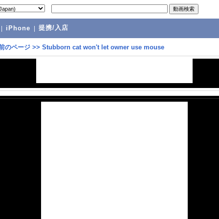
提携/入店
|
iPhone
|
前のページ
>>
Stubborn cat won't let owner use mouse