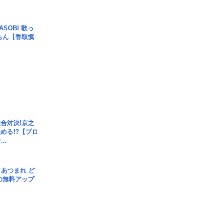
SOBI 歌っ
ちん【香取慎
合対決!京之
める!?【プロ
..
信] あつまれ ど
の無料アップ