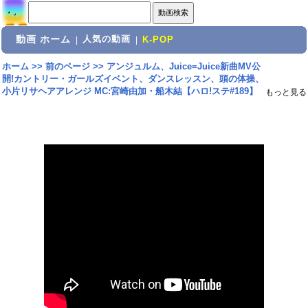
動画 ホーム
人気の動画
|
|
K-POP
ホーム
>>
前のページ
>>
アンジュルム、Juice=Juice新曲MV公
開!カントリー・ガールズイベント、ダンスレッスン、頭の体操、
小片リサヘアアレンジ MC:宮崎由加・船木結【ハロ!ステ#189】
もっと見る