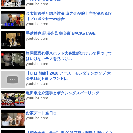
youtube.com
金太郎選手と総合対決!京之介が腕十字を決める!?
【プロボクサーvs総合...
youtube.com
手越祐也 記者会見 舞台裏 BACKSTAGE
youtube.com
静岡最恐心霊スポット大突撃!廃ホテルで見つけて
はいけないモノを見つけ...
youtube.com
【CH1 前編】2020 アース・モンダミンカップ 大
会第1日(予選ラウンド)...
youtube.com
亀田京之介選手とボクシングスパーリング
youtube.com
お家デート当日ゥ
youtube.com
【朝倉未来コラボ】天心VS武尊の勝敗を聞いてみ