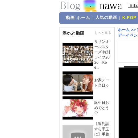
動画 ホーム
人気の動画
|
|
K-POP
ホーム
>>
浮かぶ 動画
もっと見る
デーイベント
サザンオ
ールスタ
ーズ 特別
ライブ20
20「Ke
e...
お家デー
ト当日ゥ
誕生日お
めでとう
♡
【週刊誌
すら手玉
に】手越