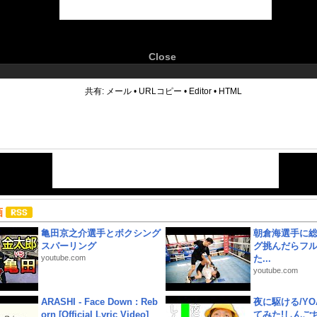
Close
6
共有:
メール
•
URLコピー
•
Editor
•
HTML
画
亀田京之介選手とボクシング
朝倉海選手に
スパーリング
グ挑んだらフ
youtube.com
た...
youtube.com
ARASHI - Face Down : Reb
夜に駆ける/YOA
orn [Official Lyric Video]
てみた!しんご