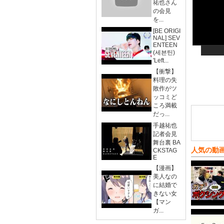
祐也さん
の会見
を...
[BE ORIGI
NAL] SEV
ENTEEN
(세븐틴)
'Left...
【衝撃】
料理の失
敗作がツ
ッコミど
ころ満載
だっ...
手越祐也
記者会見
舞台裏 BA
人気の動
CKSTAG
E
【漫画】
美人なの
に結婚で
きない女
【マン
ガ...