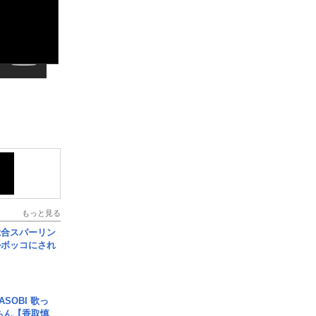
もっと見る
総合スパーリン
ルボッコにされ
SOBI 歌っ
ちん【香取慎