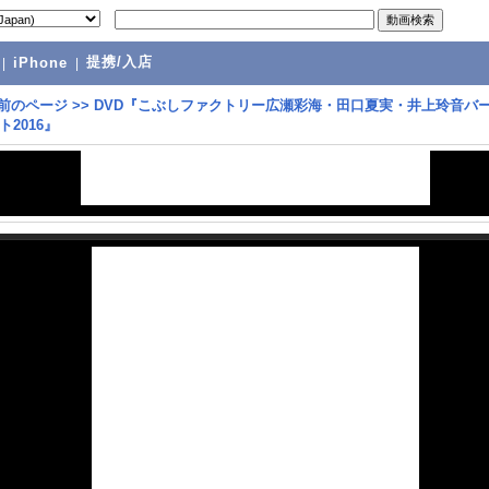
提携/入店
|
iPhone
|
前のページ
>>
DVD『こぶしファクトリー広瀬彩海・田口夏実・井上玲音バ
2016』