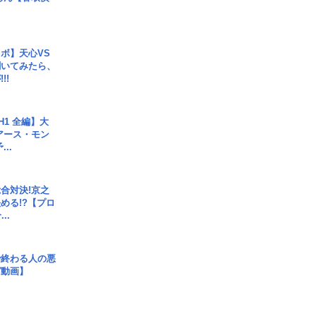
ボ】天心VS
聞いてみたら、
!!
H1 全編】大
 アース・モン
..
合対決!京之
める!?【プロ
..
で終わる人の悪
ガ動画】