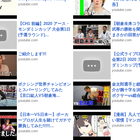
youtube.com
吾】
youtube.com
【CH1 前編】2020 アース・
【朝倉未来コラ
モンダミンカップ 大会第1日
武尊の勝敗を
(予選ラウンド)...
まさかの回答が!
youtube.com
youtube.com
ご紹介します!!!
【公式ライブC
youtube.com
会第2日 2020
ダミンカップ(予.
youtube.com
ボクシング世界チャンピオン
金太郎選手と総
とスパーリングしてみた
介が腕十字を決
【京口紘人VS朝倉海...
ボクサーvs総合.
youtube.com
youtube.com
【日本一VS日本一】ポーカ
【漫画】凡人
ープロが人生を賭けてガチで
い習慣【マン
勝負してみた!!!!!!...
youtube.com
youtube.com