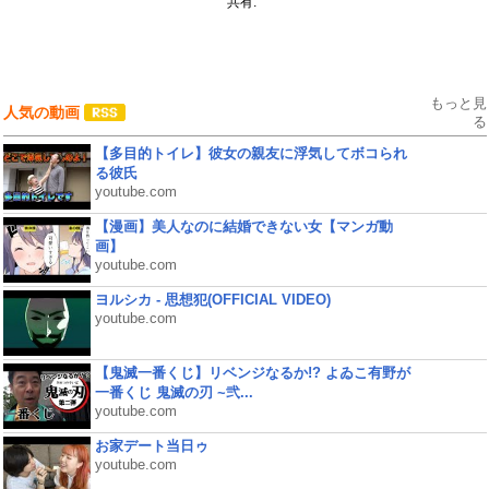
共有:
もっと見
人気の動画
る
【多目的トイレ】彼女の親友に浮気してボコられ
る彼氏
youtube.com
【漫画】美人なのに結婚できない女【マンガ動
画】
youtube.com
ヨルシカ - 思想犯(OFFICIAL VIDEO)
youtube.com
【鬼滅一番くじ】リベンジなるか!? よゐこ有野が
一番くじ 鬼滅の刃 ~弐...
youtube.com
お家デート当日ゥ
youtube.com