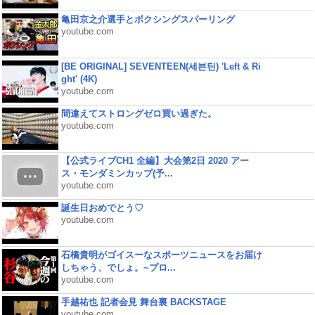
亀田京之介選手とボクシングスパーリング
youtube.com
[BE ORIGINAL] SEVENTEEN(세븐틴) 'Left & Ri
ght' (4K)
youtube.com
間違えてストロングゼロ買い過ぎた。
youtube.com
【公式ライブCH1 全編】大会第2日 2020 アー
ス・モンダミンカップ(予...
youtube.com
誕生日おめでとう♡
youtube.com
石橋貴明がゴイスーなスポーツニュースをお届け
しちゃう、でしょ。~プロ...
youtube.com
手越祐也 記者会見 舞台裏 BACKSTAGE
youtube.com