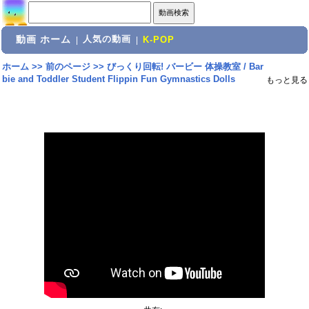
動画 ホーム
人気の動画
|
|
K-POP
ホーム
>>
前のページ
>>
びっくり回転! バービー 体操教室 / Bar
bie and Toddler Student Flippin Fun Gymnastics Dolls
もっと見る