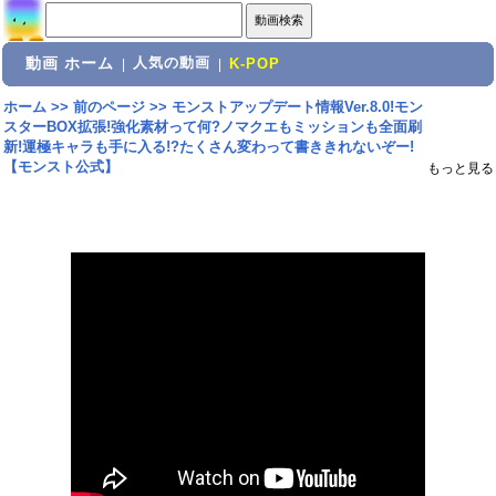
動画 ホーム
人気の動画
|
|
K-POP
ホーム
>>
前のページ
>>
モンストアップデート情報Ver.8.0!モン
スターBOX拡張!強化素材って何?ノマクエもミッションも全面刷
新!運極キャラも手に入る!?たくさん変わって書ききれないぞー!
【モンスト公式】
もっと見る