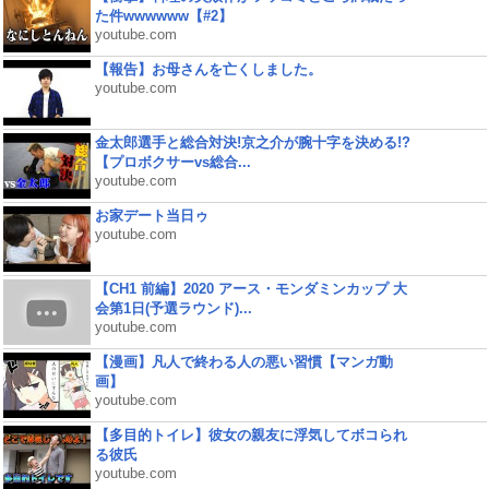
た件wwwwww【#2】
youtube.com
【報告】お母さんを亡くしました。
youtube.com
金太郎選手と総合対決!京之介が腕十字を決める!?
【プロボクサーvs総合...
youtube.com
お家デート当日ゥ
youtube.com
【CH1 前編】2020 アース・モンダミンカップ 大
会第1日(予選ラウンド)...
youtube.com
【漫画】凡人で終わる人の悪い習慣【マンガ動
画】
youtube.com
【多目的トイレ】彼女の親友に浮気してボコられ
る彼氏
youtube.com