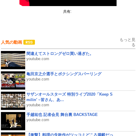
共有:
もっと見
人気の動画
る
間違えてストロングゼロ買い過ぎた。
youtube.com
亀田京之介選手とボクシングスパーリング
youtube.com
サザンオールスターズ 特別ライブ2020「Keep S
milin’ ~皆さん、あ...
youtube.com
手越祐也 記者会見 舞台裏 BACKSTAGE
youtube.com
【衝撃】料理の失敗作がツッコミどころ満載だっ