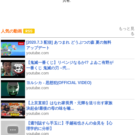
共有:
もっと見
人気の動画
る
[2020.7.3 配信] あつまれ どうぶつの森 夏の無料
アップデート
youtube.com
【鬼滅一番くじ】リベンジなるか!? よゐこ有野が
一番くじ 鬼滅の刃 ~弐...
youtube.com
ヨルシカ - 思想犯(OFFICIAL VIDEO)
youtube.com
【上京直前】はなわ家長男・元輝を送り出す家族
決起会!最後の母の味を噛...
youtube.com
【週刊誌すら手玉に】手越祐也さんの会見を【心
理学的に分析】
youtube.com