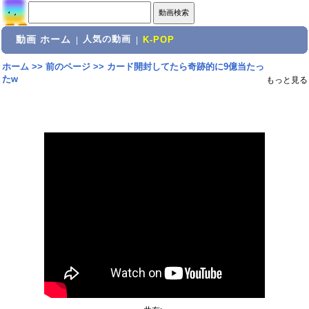
動画 ホーム
人気の動画
|
|
K-POP
ホーム
>>
前のページ
>>
カード開封してたら奇跡的に9億当たっ
たw
もっと見る