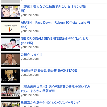
【漫画】美人なのに結婚できない女【マンガ動
画】
youtube.com
ARASHI - Face Down : Reborn [Official Lyric Vi
deo]
youtube.com
[BE ORIGINAL] SEVENTEEN(세븐틴) 'Left & Ri
ght' (4K)
youtube.com
ご紹介します!!!
youtube.com
手越祐也 記者会見 舞台裏 BACKSTAGE
youtube.com
【朝倉未来コラボ】天心VS武尊の勝敗を聞いてみ
たら、まさかの回答が!!!
youtube.com
亀田京之介選手とボクシングスパーリング
youtube.com