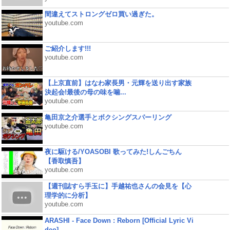
間違えてストロングゼロ買い過ぎた。
youtube.com
ご紹介します!!!
youtube.com
【上京直前】はなわ家長男・元輝を送り出す家族
決起会!最後の母の味を噛...
youtube.com
亀田京之介選手とボクシングスパーリング
youtube.com
夜に駆ける/YOASOBI 歌ってみた!しんごちん
【香取慎吾】
youtube.com
【週刊誌すら手玉に】手越祐也さんの会見を【心
理学的に分析】
youtube.com
ARASHI - Face Down : Reborn [Official Lyric Vi
deo]