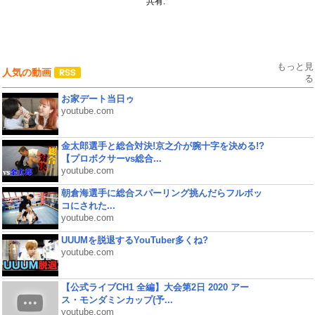
共有:
もっと見
人気の動画
る
お家デート当日ゥ
youtube.com
金太郎選手と総合対決!京之介が腕十字を決める!?
【プロボクサーvs総合...
youtube.com
朝倉海選手に総合スパーリング挑んだらフルボッ
コにされた...
youtube.com
UUUMを脱退するYouTuber多くね?
youtube.com
【公式ライブCH1 全編】大会第2日 2020 アー
ス・モンダミンカップ(予...
youtube.com