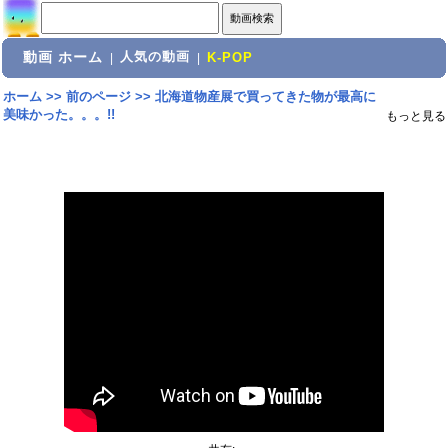
動画 ホーム
人気の動画
|
|
K-POP
ホーム
>>
前のページ
>>
北海道物産展で買ってきた物が最高に
美味かった。。。!!
もっと見る