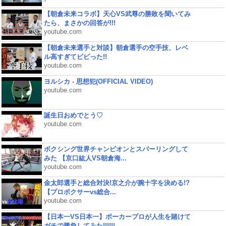
【朝倉未来コラボ】天心VS武尊の勝敗を聞いてみ
たら、まさかの回答が!!!
youtube.com
【朝倉未来選手と対談】朝倉選手の空手技、レベ
ル高すぎてビビった!!
youtube.com
ヨルシカ - 思想犯(OFFICIAL VIDEO)
youtube.com
誕生日おめでとう♡
youtube.com
ボクシング世界チャンピオンとスパーリングして
みた 【京口紘人VS朝倉海...
youtube.com
金太郎選手と総合対決!京之介が腕十字を決める!?
【プロボクサーvs総合...
youtube.com
【日本一VS日本一】ポーカープロが人生を賭けて
ガチで勝負してみた!!!!!!...