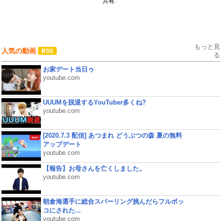
共有:
もっと見
人気の動画
る
お家デート当日ゥ
youtube.com
UUUMを脱退するYouTuber多くね?
youtube.com
[2020.7.3 配信] あつまれ どうぶつの森 夏の無料
アップデート
youtube.com
【報告】お母さんを亡くしました。
youtube.com
朝倉海選手に総合スパーリング挑んだらフルボッ
コにされた...
youtube.com