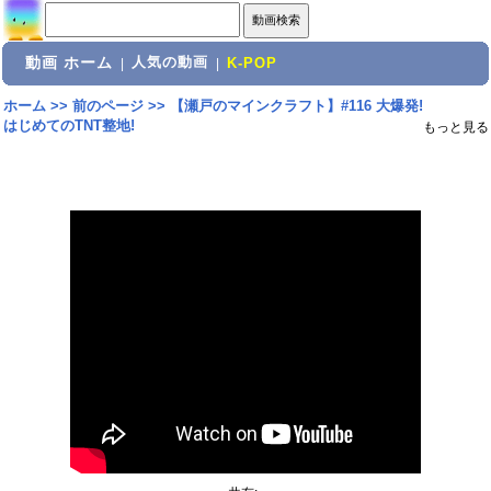
動画 ホーム
人気の動画
|
|
K-POP
ホーム
>>
前のページ
>>
【瀬戸のマインクラフト】#116 大爆発!
はじめてのTNT整地!
もっと見る