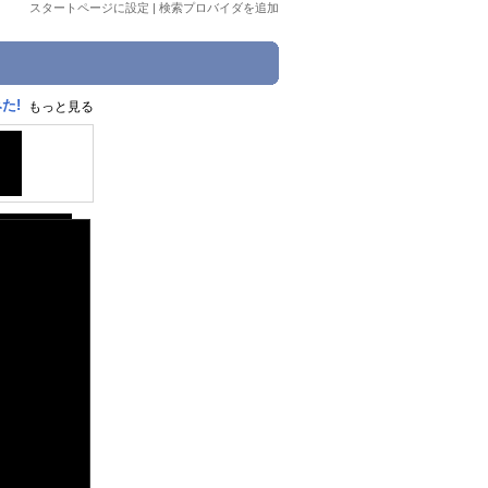
スタートページに設定
|
検索プロバイダを追加
た!
もっと見る