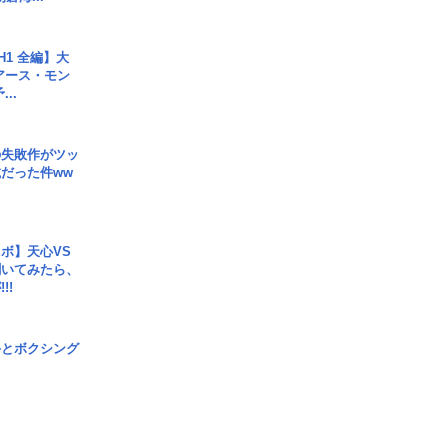
H1 全編】大
 アース・モン
..
の失敗作がツッ
だった件ww
ボ】天心VS
聞いてみたら、
!!
手とボクシング