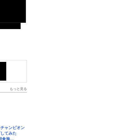
もっと見る
界チャンピオン
グしてみた
倉海...