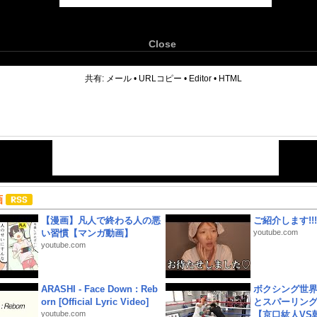
Close
6
共有:
メール
•
URLコピー
•
Editor
•
HTML
画
【漫画】凡人で終わる人の悪
ご紹介します!!!
い習慣【マンガ動画】
youtube.com
youtube.com
ARASHI - Face Down : Reb
ボクシング世
orn [Official Lyric Video]
とスパーリン
youtube.com
【京口紘人VS朝