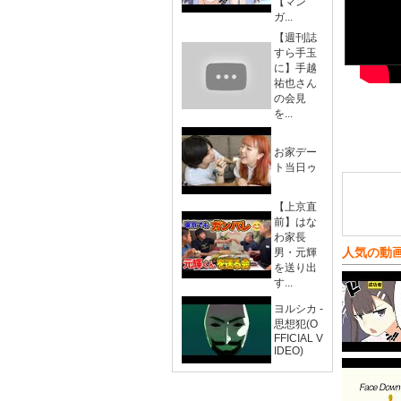
【マン
ガ...
【週刊誌
すら手玉
に】手越
祐也さん
の会見
を...
お家デー
ト当日ゥ
【上京直
前】はな
わ家長
人気の動
男・元輝
を送り出
す...
ヨルシカ -
思想犯(O
FFICIAL V
IDEO)