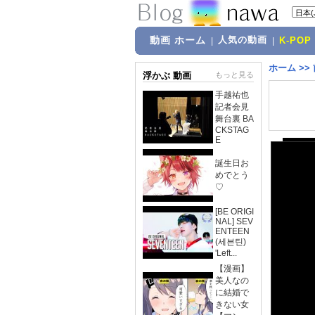
動画 ホーム
人気の動画
|
|
K-POP
ホーム
>>
浮かぶ 動画
もっと見る
手越祐也
記者会見
舞台裏 BA
CKSTAG
E
誕生日お
めでとう
♡
[BE ORIGI
NAL] SEV
ENTEEN
(세븐틴)
'Left...
【漫画】
美人なの
に結婚で
きない女