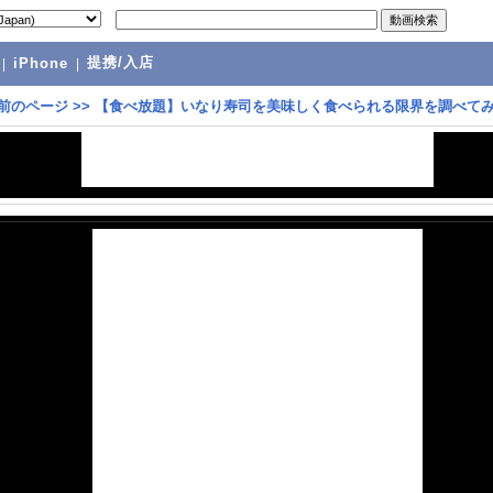
提携/入店
|
iPhone
|
前のページ
>>
【食べ放題】いなり寿司を美味しく食べられる限界を調べてみ