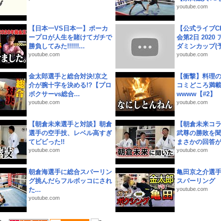
youtube.com
【日本一VS日本一】ポーカ
【公式ライブC
ープロが人生を賭けてガチで
会第2日 2020
勝負してみた!!!!!!...
ダミンカップ(予.
youtube.com
youtube.com
金太郎選手と総合対決!京之
【衝撃】料理
介が腕十字を決める!?【プロ
コミどころ満載
ボクサーvs総合...
wwww【#2】
youtube.com
youtube.com
【朝倉未来選手と対談】朝倉
【朝倉未来コラ
選手の空手技、レベル高すぎ
武尊の勝敗を
てビビった!!
まさかの回答が!
youtube.com
youtube.com
朝倉海選手に総合スパーリン
亀田京之介選
グ挑んだらフルボッコにされ
スパーリング
た...
youtube.com
youtube.com