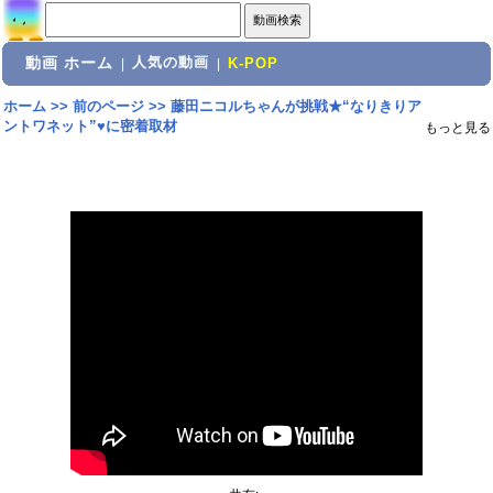
動画 ホーム
人気の動画
|
|
K-POP
ホーム
>>
前のページ
>>
藤田ニコルちゃんが挑戦★“なりきりア
ントワネット”♥に密着取材
もっと見る