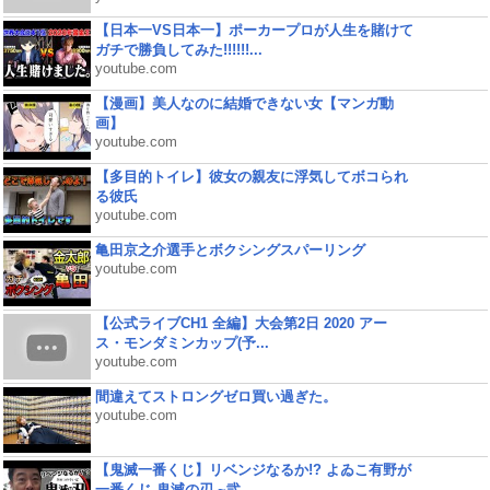
【日本一VS日本一】ポーカープロが人生を賭けて
ガチで勝負してみた!!!!!!...
youtube.com
【漫画】美人なのに結婚できない女【マンガ動
画】
youtube.com
【多目的トイレ】彼女の親友に浮気してボコられ
る彼氏
youtube.com
亀田京之介選手とボクシングスパーリング
youtube.com
【公式ライブCH1 全編】大会第2日 2020 アー
ス・モンダミンカップ(予...
youtube.com
間違えてストロングゼロ買い過ぎた。
youtube.com
【鬼滅一番くじ】リベンジなるか!? よゐこ有野が
一番くじ 鬼滅の刃 ~弐...