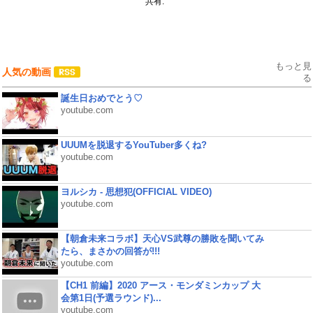
共有:
もっと見
人気の動画
る
誕生日おめでとう♡
youtube.com
UUUMを脱退するYouTuber多くね?
youtube.com
ヨルシカ - 思想犯(OFFICIAL VIDEO)
youtube.com
【朝倉未来コラボ】天心VS武尊の勝敗を聞いてみ
たら、まさかの回答が!!!
youtube.com
【CH1 前編】2020 アース・モンダミンカップ 大
会第1日(予選ラウンド)...
youtube.com